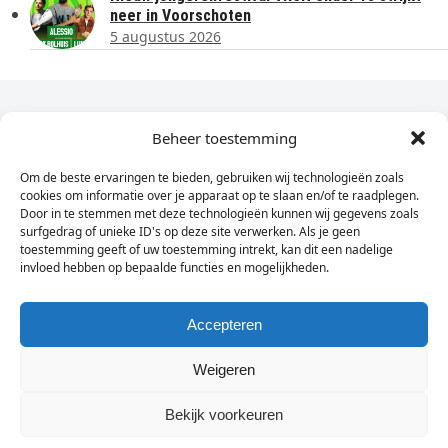
neer in Voorschoten
5 augustus 2026
Dagelijks het laatste nieuws in je e-mail?
Beheer toestemming
Om de beste ervaringen te bieden, gebruiken wij technologieën zoals
Vul
cookies om informatie over je apparaat op te slaan en/of te raadplegen.
hier
Door in te stemmen met deze technologieën kunnen wij gegevens zoals
je
surfgedrag of unieke ID's op deze site verwerken. Als je geen
toestemming geeft of uw toestemming intrekt, kan dit een nadelige
e-
invloed hebben op bepaalde functies en mogelijkheden.
Sign Up
mailadres
in
Accepteren
Weigeren
© Wassenaarders.nl 2026
Twitte
F
Bekijk voorkeuren