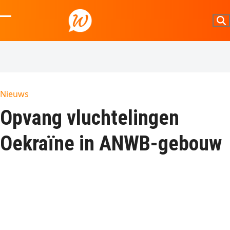
Skip
to
Open
Close
content
mobile
mobile
menu
menu
Nieuws
Opvang vluchtelingen
Oekraïne in ANWB-gebouw