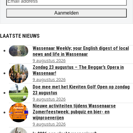
Email
address
Aanmelden
LAATSTE NIEUWS
Wassenaar Weekly; your English digest of local
news and life in Wassenaar
9 augustus 2026
Zondag 23 augustus – The Beggar’s Opera in
Wassenaar!
9 augustus 2026
Doe mee met het Kieviten Golf Open op zondag
23 augustus
9 augustus 2026
Nieuwe activiteiten tijdens Wassenaarse
Zomerfeestweek: pubquiz en bier- en
wijnproeverijen
9 augustus 2026