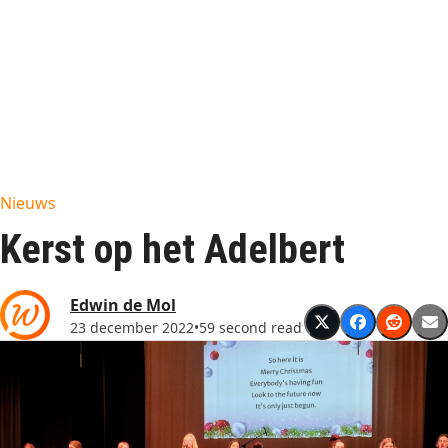
Nieuws
Kerst op het Adelbert
Edwin de Mol
23 december 2022
•
59 second read