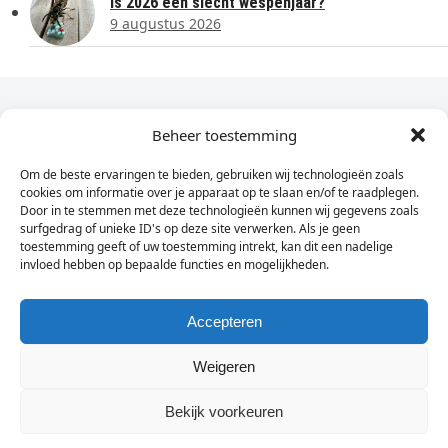
Is 2026 een slecht wespenjaar?
9 augustus 2026
Dagelijks het laatste nieuws in je e-mail?
Beheer toestemming
Om de beste ervaringen te bieden, gebruiken wij technologieën zoals
Vul
cookies om informatie over je apparaat op te slaan en/of te raadplegen.
hier
Door in te stemmen met deze technologieën kunnen wij gegevens zoals
je
surfgedrag of unieke ID's op deze site verwerken. Als je geen
toestemming geeft of uw toestemming intrekt, kan dit een nadelige
e-
invloed hebben op bepaalde functies en mogelijkheden.
Sign Up
mailadres
in
Accepteren
Weigeren
© Wassenaarders.nl 2026
Twitte
F
Bekijk voorkeuren