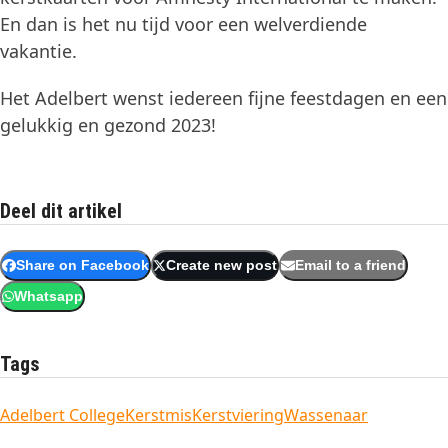
En dan is het nu tijd voor een welverdiende
vakantie.
Het Adelbert wenst iedereen fijne feestdagen en een
gelukkig en gezond 2023!
Deel dit artikel
Share on Facebook
Create new post
Email to a friend
Whatsapp
Tags
Adelbert College
Kerstmis
Kerstviering
Wassenaar