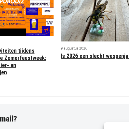
9 augustus 2026
iteiten tijdens
Is 2026 een slecht wespenja
e Zomerfeestweek:
ier- en
jen
-mail?