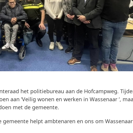
eraad het politiebureau aan de Hofcampweg. Tijde
doen aan ‘Veilig wonen en werken in Wassenaar ‘, ma
g doen met de gemeente.
n de gemeente helpt ambtenaren en ons om Wassenaar