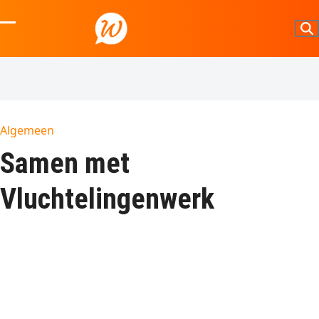
Skip
to
Open
Close
content
mobile
mobile
menu
menu
Algemeen
Samen met
Vluchtelingenwerk