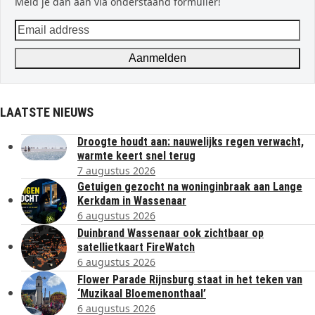
Meld je dan aan via onderstaand formulier!
Email
address
Aanmelden
LAATSTE NIEUWS
Droogte houdt aan: nauwelijks regen verwacht,
warmte keert snel terug
7 augustus 2026
Getuigen gezocht na woninginbraak aan Lange
Kerkdam in Wassenaar
6 augustus 2026
Duinbrand Wassenaar ook zichtbaar op
satellietkaart FireWatch
6 augustus 2026
Flower Parade Rijnsburg staat in het teken van
‘Muzikaal Bloemenonthaal’
6 augustus 2026