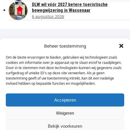
DLW wil vóór 2027 betere toeristische
bewegwijzering in Wassenaar
6 augustus 2026
Dagelijks het laatste nieuws in je e-mail?
Beheer toestemming
Om de beste ervaringen te bieden, gebruiken wij technologieën zoals
Vul
cookies om informatie over je apparaat op te slaan en/of te raadplegen.
hier
Door in te stemmen met deze technologieën kunnen wij gegevens zoals
je
surfgedrag of unieke ID's op deze site verwerken. Als je geen
toestemming geeft of uw toestemming intrekt, kan dit een nadelige
e-
invloed hebben op bepaalde functies en mogelijkheden.
Sign Up
mailadres
in
Accepteren
Weigeren
© Wassenaarders.nl 2026
Twitte
F
Bekijk voorkeuren