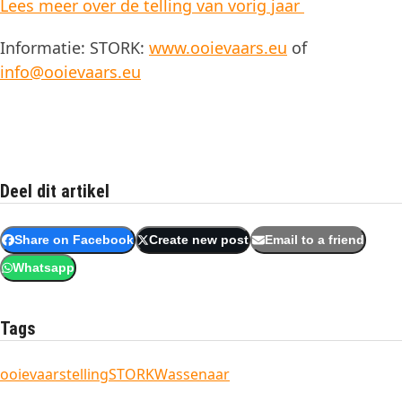
Lees meer over de telling van vorig jaar
Informatie: STORK:
www.ooievaars.eu
of
info@ooievaars.eu
Deel dit artikel
Share on Facebook
Create new post
Email to a friend
Whatsapp
Tags
ooievaarstelling
STORK
Wassenaar