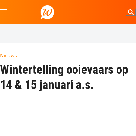
Skip
to
Open
Close
content
mobile
mobile
menu
menu
Nieuws
Wintertelling ooievaars op
14 & 15 januari a.s.