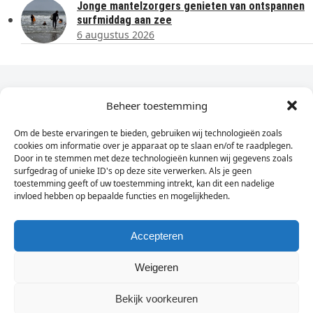
Jonge mantelzorgers genieten van ontspannen
surfmiddag aan zee
6 augustus 2026
Dagelijks het laatste nieuws in je e-mail?
Beheer toestemming
Om de beste ervaringen te bieden, gebruiken wij technologieën zoals
Vul
cookies om informatie over je apparaat op te slaan en/of te raadplegen.
hier
Door in te stemmen met deze technologieën kunnen wij gegevens zoals
je
surfgedrag of unieke ID's op deze site verwerken. Als je geen
toestemming geeft of uw toestemming intrekt, kan dit een nadelige
e-
invloed hebben op bepaalde functies en mogelijkheden.
Sign Up
mailadres
in
Accepteren
Weigeren
© Wassenaarders.nl 2026
Twitte
F
Bekijk voorkeuren