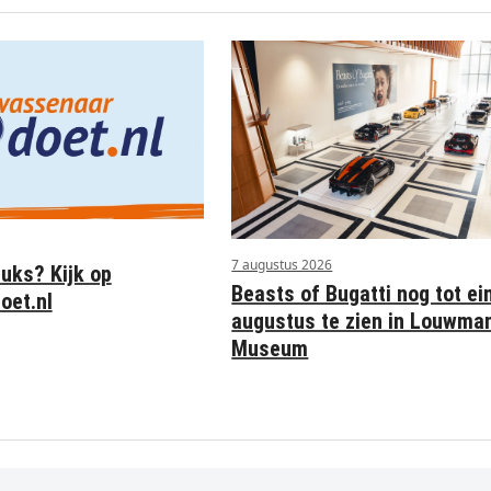
7 augustus 2026
euks? Kijk op
Beasts of Bugatti nog tot ei
oet.nl
augustus te zien in Louwma
Museum