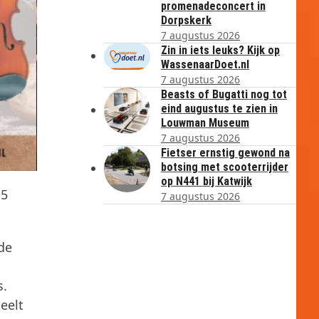
promenadeconcert in
Dorpskerk
7 augustus 2026
Zin in iets leuks? Kijk op
WassenaarDoet.nl
7 augustus 2026
Beasts of Bugatti nog tot
eind augustus te zien in
Louwman Museum
7 augustus 2026
Fietser ernstig gewond na
botsing met scooterrijder
op N441 bij Katwijk
15
7 augustus 2026
nde
s.
eelt