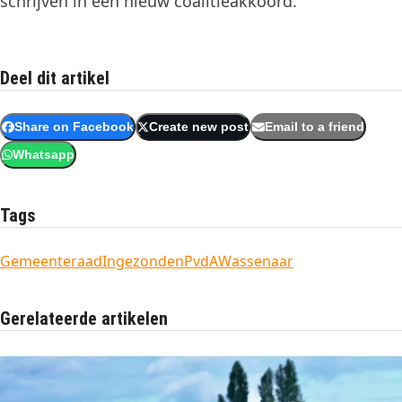
schrijven in een nieuw coalitieakkoord.”
Deel dit artikel
Share on Facebook
Create new post
Email to a friend
Whatsapp
Tags
Gemeenteraad
Ingezonden
PvdA
Wassenaar
Gerelateerde artikelen