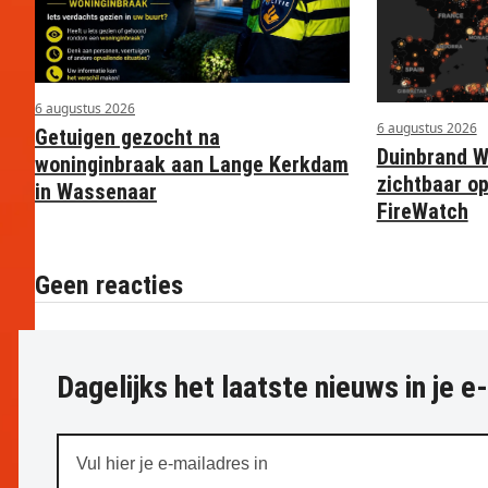
6 augustus 2026
6 augustus 2026
Getuigen gezocht na
Duinbrand 
woninginbraak aan Lange Kerkdam
zichtbaar op
in Wassenaar
FireWatch
Geen reacties
Dagelijks het laatste nieuws in je e
Vul
hier