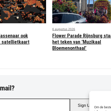
6 augustus 2026
Wassenaar ook
Flower Parade Rijnsburg sta
 satellietkaart
het teken van ‘Muzikaal
Bloemenonthaal’
-mail?
Sign Up
Om de beste