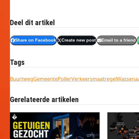
Deel dit artikel
Share on Facebook
Create new post
Email to a friend
Tags
Buurtweg
Gemeente
Poller
Verkeersmaatregel
Wassena
Gerelateerde artikelen