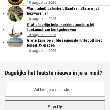
10 augustus 2026
WarmtelinQ definitief: Raad van State wijst
bezwaren af
10 augustus 2026
Gratis leerlijn helpt kerkbestuurders bij
toekomst van kerkgebouwen
10 augustus 2026
Grote kans op vijfde regionale hittegolf met
lokaal 35 graden
10 augustus 2026
Dagelijks het laatste nieuws in je e-mail?
Vul
hier
je
e-
Sign Up
mailadres