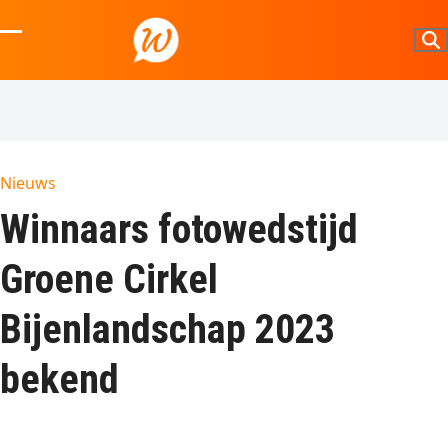
Skip
to
Open
Close
content
mobile
mobile
menu
menu
Nieuws
Winnaars fotowedstijd
Groene Cirkel
Bijenlandschap 2023
bekend