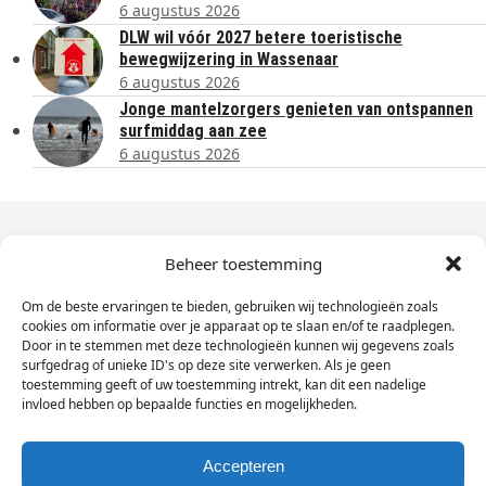
6 augustus 2026
DLW wil vóór 2027 betere toeristische
bewegwijzering in Wassenaar
6 augustus 2026
Jonge mantelzorgers genieten van ontspannen
surfmiddag aan zee
6 augustus 2026
Dagelijks het laatste nieuws in je e-mail?
Beheer toestemming
Om de beste ervaringen te bieden, gebruiken wij technologieën zoals
Vul
cookies om informatie over je apparaat op te slaan en/of te raadplegen.
hier
Door in te stemmen met deze technologieën kunnen wij gegevens zoals
je
surfgedrag of unieke ID's op deze site verwerken. Als je geen
toestemming geeft of uw toestemming intrekt, kan dit een nadelige
e-
invloed hebben op bepaalde functies en mogelijkheden.
Sign Up
mailadres
in
Accepteren