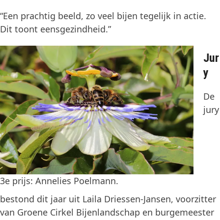
“Een prachtig beeld, zo veel bijen tegelijk in actie.
Dit toont eensgezindheid.”
Jur
y
De
jury
3e prijs: Annelies Poelmann.
bestond dit jaar uit Laila Driessen-Jansen, voorzitter
van Groene Cirkel Bijenlandschap en burgemeester