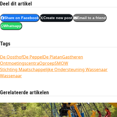
Deel dit artikel
Share on Facebook
Create new post
Email to a friend
Whatsapp
Tags
De Oosthof
De Peppel
De Platan
Gastheren
Ontmoetingscentra
Oproep
SMOW
Stichting Maatschappelijke Ondersteuning Wassenaar
Wassenaar
Gerelateerde artikelen