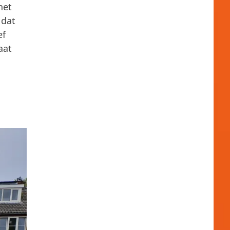
het
 dat
ef
aat