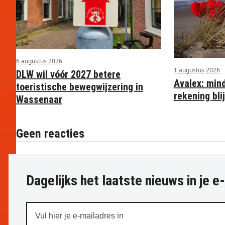
6 augustus 2026
1 augustus 2026
DLW wil vóór 2027 betere
Avalex: min
toeristische bewegwijzering in
rekening blij
Wassenaar
Geen reacties
Dagelijks het laatste nieuws in je e
Vul
hier