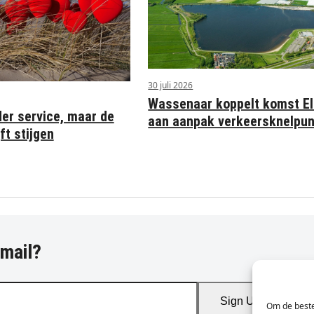
30 juli 2026
Wassenaar koppelt komst Eli
der service, maar de
aan aanpak verkeersknelpu
ft stijgen
-mail?
Sign Up
Om de beste