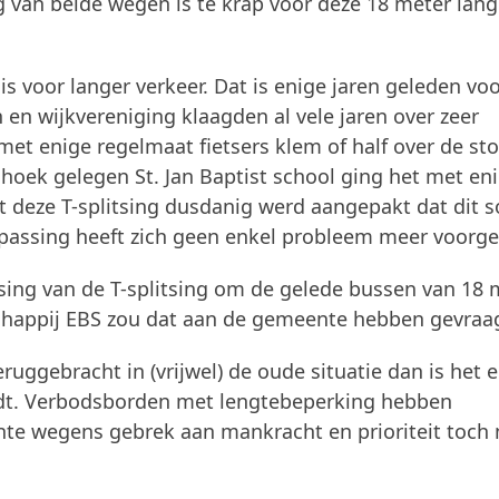
g van beide wegen is te krap voor deze 18 meter lan
 is voor langer verkeer. Dat is enige jaren geleden voo
n wijkvereniging klaagden al vele jaren over zeer
met enige regelmaat fietsers klem of half over de st
oek gelegen St. Jan Baptist school ging het met en
t deze T-splitsing dusdanig werd aangepakt dat dit s
npassing heeft zich geen enkel probleem meer voorg
sing van de T-splitsing om de gelede bussen van 18 
chappij EBS zou dat aan de gemeente hebben gevraa
eruggebracht in (vrijwel) de oude situatie dan is het 
indt. Verbodsborden met lengtebeperking hebben
ente wegens gebrek aan mankracht en prioriteit toch 