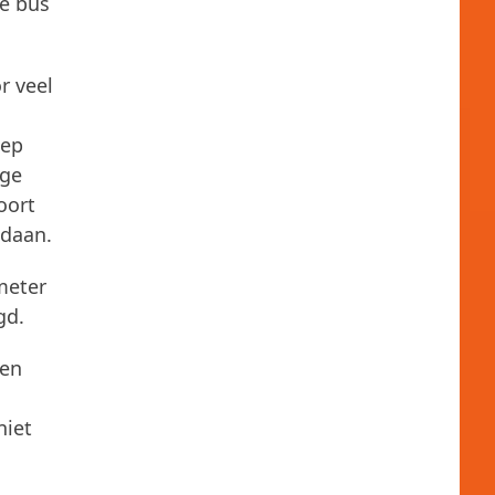
ge bus
r veel
oep
ige
oort
edaan.
meter
gd.
een
niet