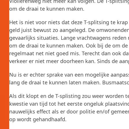
Violierenweg niet meer kan volgen. De T-splitsin
om de draai te kunnen maken.
Het is niet voor niets dat deze T-splitsing te krap
geld juist bewust zo aangelegd. De omwonenden e
gevaarlijks situaties. Lange vrachtwagens reden 
om de draai te kunnen maken. Ook bij de om de h
regelmaat net niet goed mis. Terecht dan ook da
verkeer er niet meer doorheen kan. Sinds de aa
Nu is er echter sprake van een mogelijke aanpas
lang de draai te kunnen laten maken. Busmaats
Als dit klopt en de T-splisting zou weer worden t
kwestie van tijd tot het eerste ongeluk plaatsv
nauwelijks effect als er door politie en/of geme
op wordt gehandhaafd.