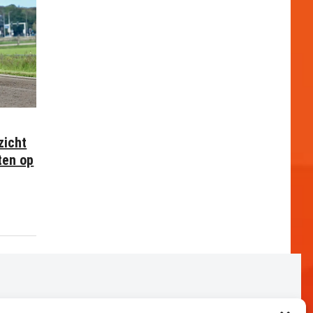
zicht
ten op