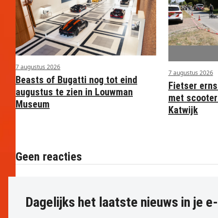
7 augustus 2026
7 augustus 2026
Beasts of Bugatti nog tot eind
Fietser ern
augustus te zien in Louwman
met scooterr
Museum
Katwijk
Geen reacties
Dagelijks het laatste nieuws in je e