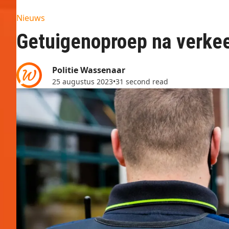
Nieuws
Getuigenoproep na verkee
Politie Wassenaar
25 augustus 2023
•
31 second read