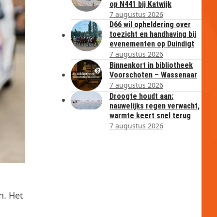
op N441 bij Katwijk
7 augustus 2026
D66 wil opheldering over
toezicht en handhaving bij
evenementen op Duindigt
7 augustus 2026
Binnenkort in bibliotheek
Voorschoten – Wassenaar
7 augustus 2026
Droogte houdt aan:
nauwelijks regen verwacht,
warmte keert snel terug
7 augustus 2026
n. Het