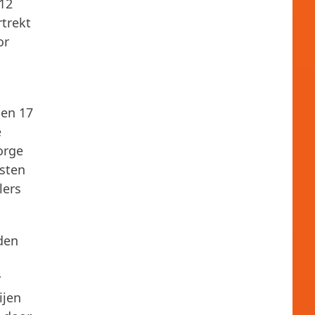
12
trekt
or
gen 17
e
orge
esten
lers
den
v
ijen