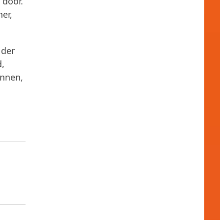
 door.
er,
 der
d,
onnen,