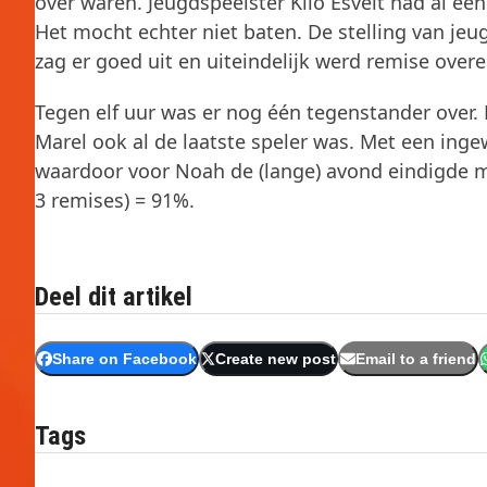
over waren. Jeugdspeelster Klio Esvelt had al ee
Het mocht echter niet baten. De stelling van je
zag er goed uit en uiteindelijk werd remise ove
Tegen elf uur was er nog één tegenstander over. 
Marel ook al de laatste speler was. Met een inge
waardoor voor Noah de (lange) avond eindigde m
3 remises) = 91%.
Deel dit artikel
Share on Facebook
Create new post
Email to a friend
Tags