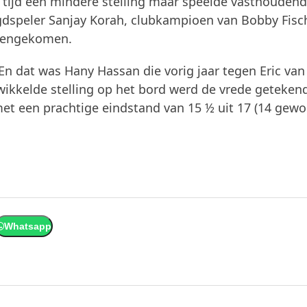
n tijd een mindere stelling maar speelde vasthoudend
ugdspeler Sanjay Korah, clubkampioen van Bobby Fisch
reengekomen.
En dat was Hany Hassan die vorig jaar tegen Eric van
wikkelde stelling op het bord werd de vrede geteken
et een prachtige eindstand van 15 ½ uit 17 (14 gew
Whatsapp