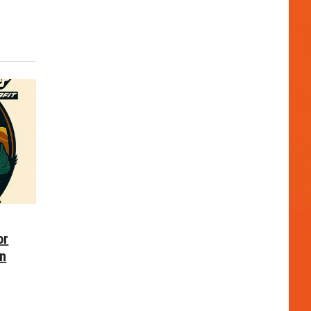
or
en