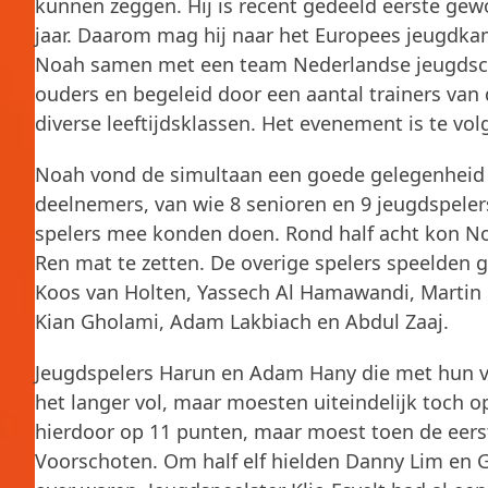
kunnen zeggen. Hij is recent gedeeld eerste g
jaar. Daarom mag hij naar het Europees jeugdk
Noah samen met een team Nederlandse jeugdsch
ouders en begeleid door een aantal trainers van
diverse leeftijdsklassen. Het evenement is te vo
Noah vond de simultaan een goede gelegenheid o
deelnemers, van wie 8 senioren en 9 jeugdspeler
spelers mee konden doen. Rond half acht kon Noa
Ren mat te zetten. De overige spelers speelden 
Koos van Holten, Yassech Al Hamawandi, Martin 
Kian Gholami, Adam Lakbiach en Abdul Zaaj.
Jeugdspelers Harun en Adam Hany die met hun 
het langer vol, maar moesten uiteindelijk toch 
hierdoor op 11 punten, maar moest toen de eerst
Voorschoten. Om half elf hielden Danny Lim en G