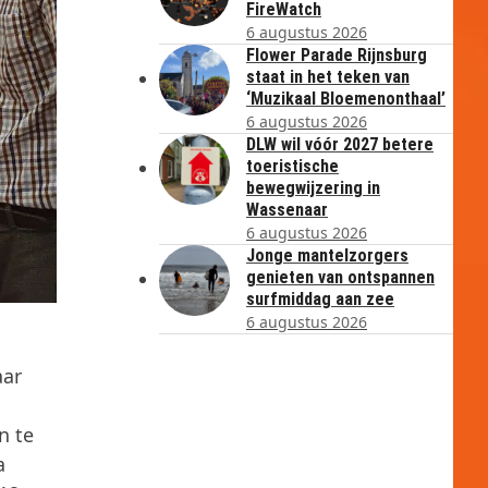
FireWatch
6 augustus 2026
Flower Parade Rijnsburg
staat in het teken van
‘Muzikaal Bloemenonthaal’
6 augustus 2026
DLW wil vóór 2027 betere
toeristische
bewegwijzering in
Wassenaar
6 augustus 2026
Jonge mantelzorgers
genieten van ontspannen
surfmiddag aan zee
6 augustus 2026
aar
n te
a