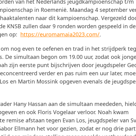
eworden van het Nederlands jeugdkampioenschap t/m 
ampioenschap in Roemenië. Maandag 4 september ver
aaktalenten naar dit kampioenschap. Vergezeld do
 de KNSB zullen daar 9 ronden worden gespeeld in de
lgen op:
https://euromamaia2023.com/
.
m nog even te oefenen en trad in het strijdperk te
s. De simultaan begon om 19.00 uur, zodat ook jong
h zijn eerste punt bijschrijven door jeugdspeler Ge
geconcentreerd verder en pas ruim een uur later, mo
Los en Martin Mossink opgeven evenals de jeugdspe
vader Hany Hassan aan de simultaan meededen, hiel
opgeven en ook Floris Vogelaar verloor. Noah kwam
e remise afstaan tegen Evan Los, jeugdspeler van S
abor Ellmann het voor gezien, zodat er nog drie part