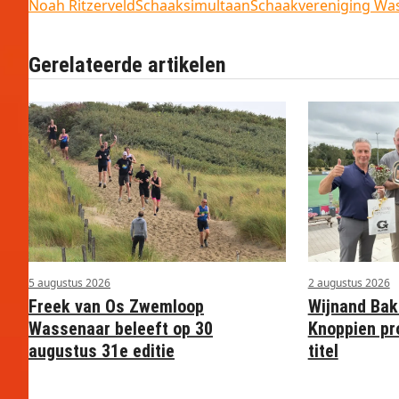
Noah Ritzerveld
Schaaksimultaan
Schaakvereniging Wa
Gerelateerde artikelen
5 augustus 2026
2 augustus 2026
Freek van Os Zwemloop
Wijnand Bak
Wassenaar beleeft op 30
Knoppien pr
augustus 31e editie
titel