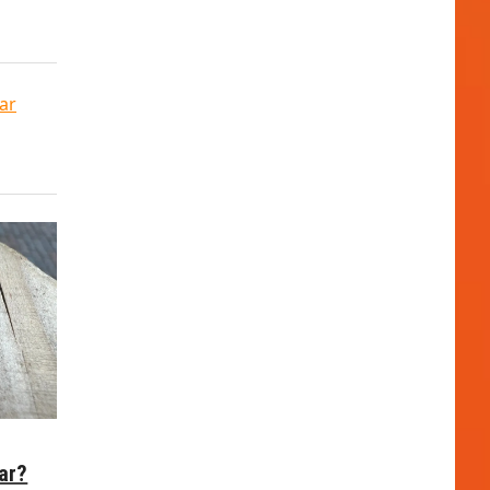
ar
ar?