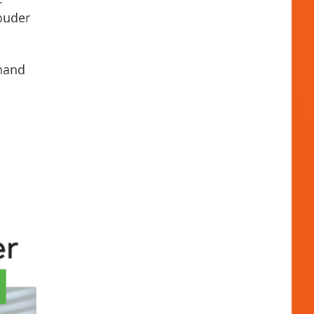
ouder
 hand