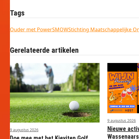
Tags
Ouder met Power
SMOW
Stichting Maatschappelijke 
Gerelateerde artikelen
9 augustus 2026
Nieuwe activ
9 augustus 2026
Wassenaars
Doe mee met het Kieviten Golf