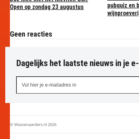
pubquiz en b
Open op zondag 23 augustus
wijnproeveri
Geen reacties
Dagelijks het laatste nieuws in je e
Vul
hier
je
e-
mailadres
in
© Wassenaarders.nl 2026