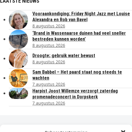
LAATSTE NIEUWS
Vooraankondiging: Friday Night Jazz met Louise
Alexandra en Rob van Bavel
8 augustus 2026
‘Brand in Wassenaarse duinen had veel sneller
bestreden kunnen worden’
8 augustus 2026
Droogte; gebruik water bewust
8 augustus 2026
Sam Babbel – Het paard staat nog steeds te
wachten
7 augustus 2026
Harpist Joost Willemze verzorgt zaterdag
promenadeconcert in Dorpskerk
7 augustus 2026
Dagelijks het laatste nieuws in je e-mail?