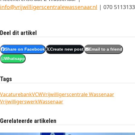
info@vrijwilligerscentralewassenaar.nl
| 070 5113133
Deel dit artikel
Share on Facebook
Create new post
Email to a friend
Whatsapp
Tags
Vacaturebank
VCW
Vrijwilligerscentrale Wassenaar
Vrijwilligerswerk
Wassenaar
Gerelateerde artikelen