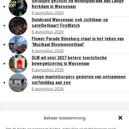
Getuigen gezocht na woninginbraak aan Lange
Kerkdam in Wassenaar
6 augustus 2026
Duinbrand Wassenaar ook zichtbaar op
satellietkaart FireWatch
6 augustus 2026
Flower Parade Rijnsburg staat in het teken van
‘Muzikaal Bloemenonthaal’
6 augustus 2026
DLW wil vóór 2027 betere toeristische
bewegwijzering in Wassenaar
6 augustus 2026
Jonge mantelzorgers genieten van ontspannen
surfmiddag aan zee
6 augustus 2026
Dagelijks het laatste nieuws in je e-mail?
Beheer toestemming