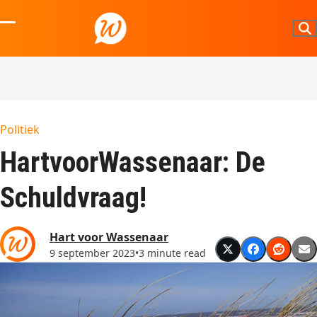
Skip
to
Open
Close
content
mobile
mobile
menu
menu
Politiek
HartvoorWassenaar: De
Schuldvraag!
Hart voor Wassenaar
9 september 2023
•
3 minute read