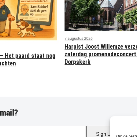
7 augustus 2026
Harpist Joost Willemze verz
zaterdag promenadeconcert 
– Het paard staat nog
Dorpskerk
achten
-mail?
Sign Up
Om de beste