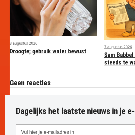
8 augustus 2026
7 augustus 2026
Droogte; gebruik water bewust
Sam Babbel 
steeds te w
Geen reacties
Dagelijks het laatste nieuws in je e
Vul
hier