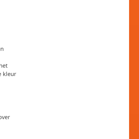
en
het
e kleur
over