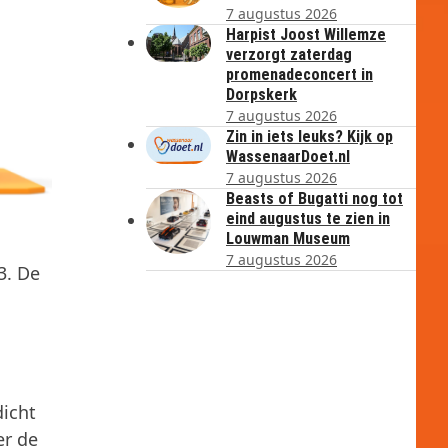
7 augustus 2026
Harpist Joost Willemze
verzorgt zaterdag
promenadeconcert in
Dorpskerk
7 augustus 2026
Zin in iets leuks? Kijk op
WassenaarDoet.nl
7 augustus 2026
Beasts of Bugatti nog tot
eind augustus te zien in
Louwman Museum
7 augustus 2026
3. De
dicht
er de