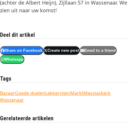
(achter de Albert Heijn), Zijllaan 57 in Wassenaar. We
zien uit naar uw komst!
Deel dit artikel
Share on Facebook
Create new post
Email to a friend
Whatsapp
Tags
Bazaar
Goede doelen
Lekkernijen
Markt
Messiaskerk
Wassenaar
Gerelateerde artikelen