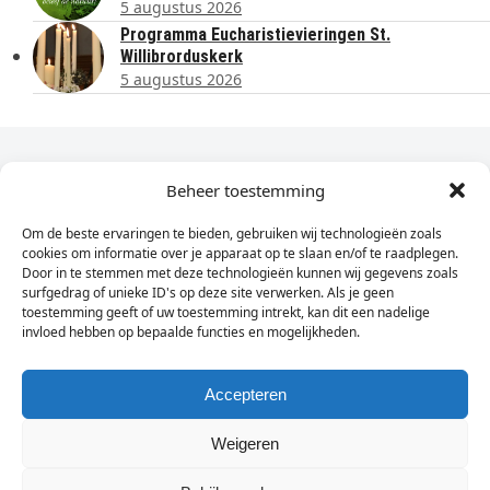
5 augustus 2026
Programma Eucharistievieringen St.
Willibrorduskerk
5 augustus 2026
Dagelijks het laatste nieuws in je e-mail?
Beheer toestemming
Om de beste ervaringen te bieden, gebruiken wij technologieën zoals
Vul
cookies om informatie over je apparaat op te slaan en/of te raadplegen.
hier
Door in te stemmen met deze technologieën kunnen wij gegevens zoals
je
surfgedrag of unieke ID's op deze site verwerken. Als je geen
toestemming geeft of uw toestemming intrekt, kan dit een nadelige
e-
invloed hebben op bepaalde functies en mogelijkheden.
Sign Up
mailadres
in
Accepteren
Weigeren
© Wassenaarders.nl 2026
Twitte
F