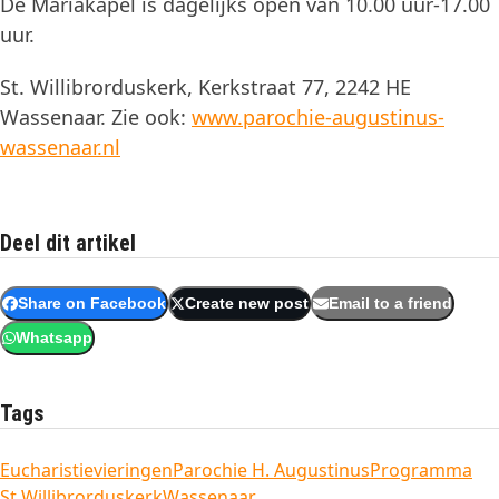
De Mariakapel is dagelijks open van 10.00 uur-17.00
uur.
St. Willibrorduskerk, Kerkstraat 77, 2242 HE
Wassenaar. Zie ook:
www.parochie-augustinus-
wassenaar.nl
Deel dit artikel
Share on Facebook
Create new post
Email to a friend
Whatsapp
Tags
Eucharistievieringen
Parochie H. Augustinus
Programma
St Willibrorduskerk
Wassenaar