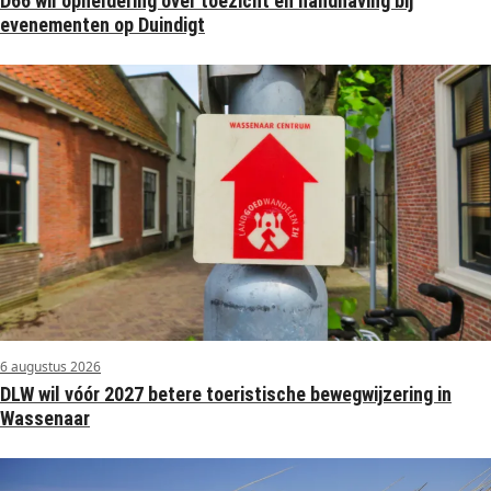
D66 wil opheldering over toezicht en handhaving bij
evenementen op Duindigt
6 augustus 2026
DLW wil vóór 2027 betere toeristische bewegwijzering in
Wassenaar