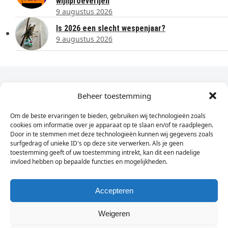
wijnproeverijen
9 augustus 2026
Is 2026 een slecht wespenjaar?
9 augustus 2026
Dagelijks het laatste nieuws in je e-mail?
Beheer toestemming
Om de beste ervaringen te bieden, gebruiken wij technologieën zoals
Vul
cookies om informatie over je apparaat op te slaan en/of te raadplegen.
hier
Door in te stemmen met deze technologieën kunnen wij gegevens zoals
je
surfgedrag of unieke ID's op deze site verwerken. Als je geen
toestemming geeft of uw toestemming intrekt, kan dit een nadelige
e-
invloed hebben op bepaalde functies en mogelijkheden.
Sign Up
mailadres
in
Accepteren
Weigeren
© Wassenaarders.nl 2026