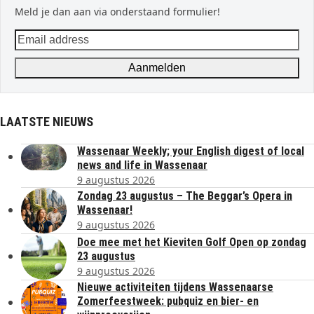
Meld je dan aan via onderstaand formulier!
Email
address
Aanmelden
LAATSTE NIEUWS
Wassenaar Weekly; your English digest of local
news and life in Wassenaar
9 augustus 2026
Zondag 23 augustus – The Beggar’s Opera in
Wassenaar!
9 augustus 2026
Doe mee met het Kieviten Golf Open op zondag
23 augustus
9 augustus 2026
Nieuwe activiteiten tijdens Wassenaarse
Zomerfeestweek: pubquiz en bier- en