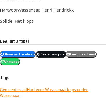
HartvoorWassenaar, Henri Hendrickx
Solide. Het klopt
Deel dit artikel
Share on Facebook
Create new post
Email to a friend
Whatsapp
Tags
Gemeenteraad
Hart voor Wasssenaar
Ingezonden
Wassenaar