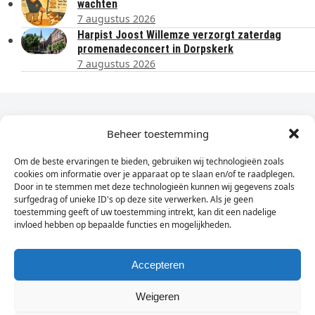
wachten
7 augustus 2026
Harpist Joost Willemze verzorgt zaterdag
promenadeconcert in Dorpskerk
7 augustus 2026
Dagelijks het laatste nieuws in je e-mail?
Beheer toestemming
Om de beste ervaringen te bieden, gebruiken wij technologieën zoals
Vul
cookies om informatie over je apparaat op te slaan en/of te raadplegen.
hier
Door in te stemmen met deze technologieën kunnen wij gegevens zoals
je
surfgedrag of unieke ID's op deze site verwerken. Als je geen
toestemming geeft of uw toestemming intrekt, kan dit een nadelige
e-
invloed hebben op bepaalde functies en mogelijkheden.
Sign Up
mailadres
in
Accepteren
Weigeren