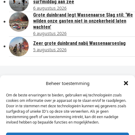
surfmiddag aan zee
6 augustus 2026
Grote duinbrand legt Wassenaarse Slag stil: ‘We
wilden onze gasten niet in onzekerheid laten
wachten’
6 augustus 2026
Zeer grote duinbrand nabij Wassenaarseslag
5 augustus 2026
Dagelijks het laatste nieuws in je e-mail?
Beheer toestemming
Om de beste ervaringen te bieden, gebruiken wij technologieën zoals
Vul
cookies om informatie over je apparaat op te slaan en/of te raadplegen.
hier
Door in te stemmen met deze technologieën kunnen wij gegevens zoals
je
surfgedrag of unieke ID's op deze site verwerken. Als je geen
toestemming geeft of uw toestemming intrekt, kan dit een nadelige
e-
invloed hebben op bepaalde functies en mogelijkheden.
Sign Up
mailadres
in