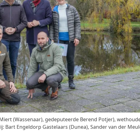
an Miert (Wassenaar), gedeputeerde Berend Potjer), wethoud
 rij: Bart Engeldorp Gastelaars (Dunea), Sander van der Meu