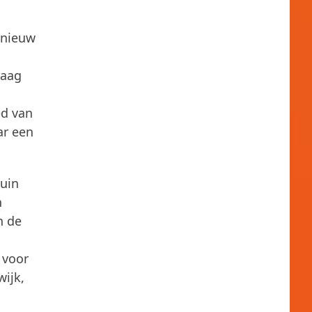
n nieuw
raag
ed van
ar een
tuin
n
n de
 voor
wijk,