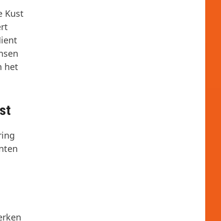
e Kust
rt
ient
ansen
n het
st
ring
nten
erken