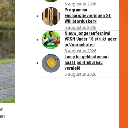
5 augustus 2026
Programma
Eucharistievieringen St.
Willibrorduskerk
5 augustus 2026
Nieuw jongerenfestival
VRSN Under 18 strijkt neer
in Voorschoten
5 augustus 2026
Lamp bij geldautomaat
naast politiebureau
vernield
5 augustus 2026
er
len