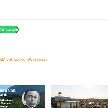
Whatsapp
jk
Mient Kooltuin
Wassenaar