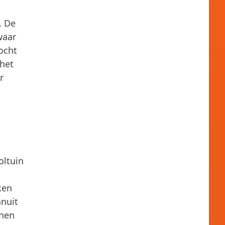
. De
waar
ocht
 het
r
oltuin
ken
nuit
nnen