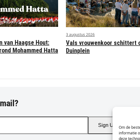
3 augustus 2026
n van Haagse Hout:
Vals vrouwenkoor schittert 
n rond Mohammed Hatta
Duinplein
-mail?
Sign Up
Om de beste
informatie 
deze techno