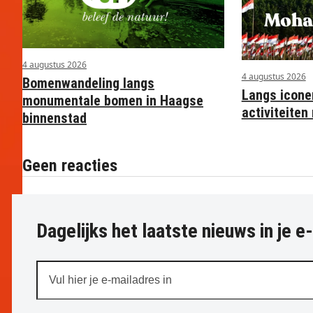
4 augustus 2026
4 augustus 2026
Bomenwandeling langs
Langs icone
monumentale bomen in Haagse
activiteite
binnenstad
Geen reacties
Dagelijks het laatste nieuws in je e
Vul
hier
je