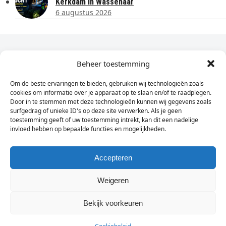
Kerkdam in Wassenaar
6 augustus 2026
Dagelijks het laatste nieuws in je e-mail?
Beheer toestemming
Om de beste ervaringen te bieden, gebruiken wij technologieën zoals
Vul
cookies om informatie over je apparaat op te slaan en/of te raadplegen.
hier
Door in te stemmen met deze technologieën kunnen wij gegevens zoals
je
surfgedrag of unieke ID's op deze site verwerken. Als je geen
toestemming geeft of uw toestemming intrekt, kan dit een nadelige
e-
invloed hebben op bepaalde functies en mogelijkheden.
Sign Up
mailadres
in
Accepteren
Weigeren
© Wassenaarders.nl 2026
Twitte
F
Bekijk voorkeuren