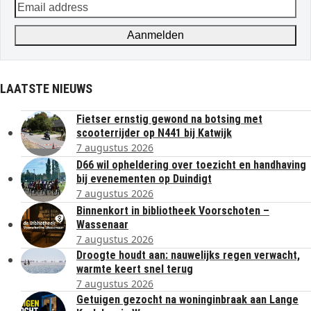
Email
address
Aanmelden
LAATSTE NIEUWS
Fietser ernstig gewond na botsing met
scooterrijder op N441 bij Katwijk
7 augustus 2026
D66 wil opheldering over toezicht en handhaving
bij evenementen op Duindigt
7 augustus 2026
Binnenkort in bibliotheek Voorschoten –
Wassenaar
7 augustus 2026
Droogte houdt aan: nauwelijks regen verwacht,
warmte keert snel terug
7 augustus 2026
Getuigen gezocht na woninginbraak aan Lange