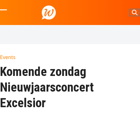
Skip
to
Open
Close
content
mobile
mobile
menu
menu
Events
Komende zondag
Nieuwjaarsconcert
Excelsior