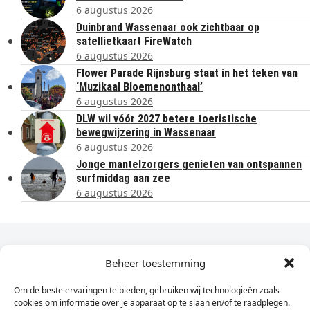
6 augustus 2026
Duinbrand Wassenaar ook zichtbaar op
satellietkaart FireWatch
6 augustus 2026
Flower Parade Rijnsburg staat in het teken van
‘Muzikaal Bloemenonthaal’
6 augustus 2026
DLW wil vóór 2027 betere toeristische
bewegwijzering in Wassenaar
6 augustus 2026
Jonge mantelzorgers genieten van ontspannen
surfmiddag aan zee
6 augustus 2026
Dagelijks het laatste nieuws in je e-mail?
Beheer toestemming
Om de beste ervaringen te bieden, gebruiken wij technologieën zoals
Vul
cookies om informatie over je apparaat op te slaan en/of te raadplegen.
hier