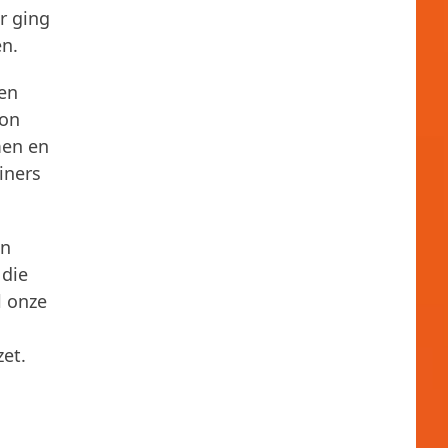
r ging
en.
ten
kon
men en
iners
en
 die
l onze
zet.