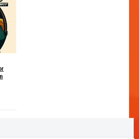
or
en