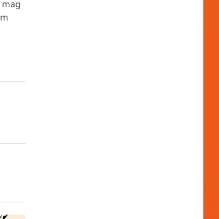
n mag
em