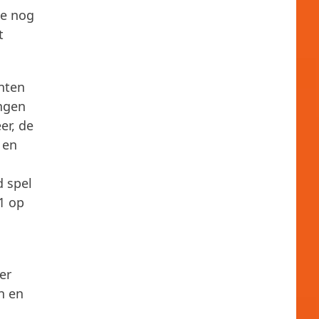
ie nog
t
nten
ngen
er, de
 en
d spel
1 op
er
n en