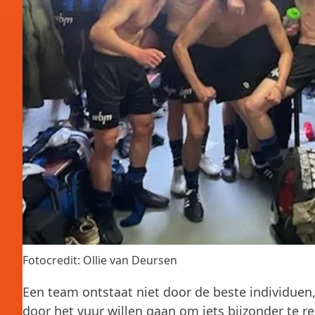
Fotocredit: Ollie van Deursen
Een team ontstaat niet door de beste individuen,
door het vuur willen gaan om iets bijzonder te r