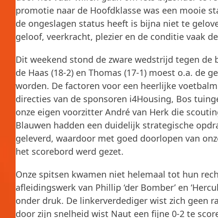
promotie naar de Hoofdklasse was een mooie sta
de ongeslagen status heeft is bijna niet te gelov
geloof, veerkracht, plezier en de conditie vaak d
Dit weekend stond de zware wedstrijd tegen de 
de Haas (18-2) en Thomas (17-1) moest o.a. de
worden. De factoren voor een heerlijke voetbal
directies van de sponsoren i4Housing, Bos tui
onze eigen voorzitter André van Herk die scout
Blauwen hadden een duidelijk strategische opdrach
geleverd, waardoor met goed doorlopen van onze
het scorebord werd gezet.
Onze spitsen kwamen niet helemaal tot hun rec
afleidingswerk van Phillip ‘der Bomber’ en ‘Hercu
onder druk. De linkerverdediger wist zich geen r
door zijn snelheid wist Naut een fijne 0-2 te scor