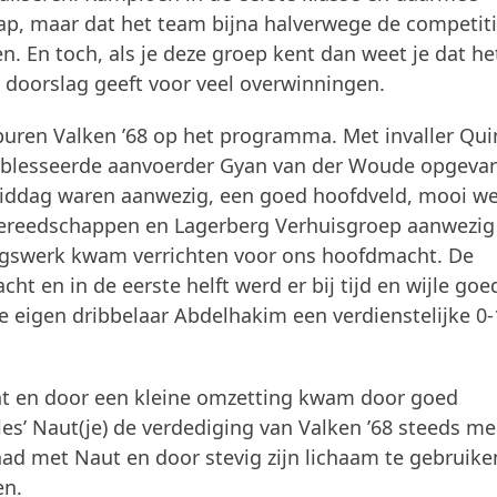
p, maar dat het team bijna halverwege de competit
en. En toch, als je deze groep kent dan weet je dat he
e doorslag geeft voor veel overwinningen.
buren Valken ’68 op het programma. Met invaller Qui
 geblesseerde aanvoerder Gyan van der Woude opgeva
middag waren aanwezig, een goed hoofdveld, mooi we
ngereedschappen en Lagerberg Verhuisgroep aanwezig
ingswerk kwam verrichten voor ons hoofdmacht. De
t en in de eerste helft werd er bij tijd en wijle goe
 eigen dribbelaar Abdelhakim een verdienstelijke 0-
ht en door een kleine omzetting kwam door goed
les’ Naut(je) de verdediging van Valken ’68 steeds me
aad met Naut en door stevig zijn lichaam te gebruike
en.