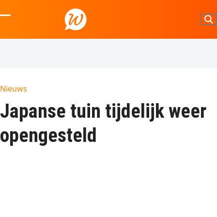
Skip
to
Open
Close
content
mobile
mobile
menu
menu
Nieuws
Japanse tuin tijdelijk weer
opengesteld