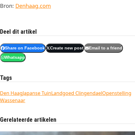
Bron:
Denhaag.com
Deel dit artikel
Share on Facebook
Create new post
Email to a friend
Whatsapp
Tags
Den Haag
Japanse Tuin
Landgoed Clingendael
Openstelling
Wassenaar
Gerelateerde artikelen