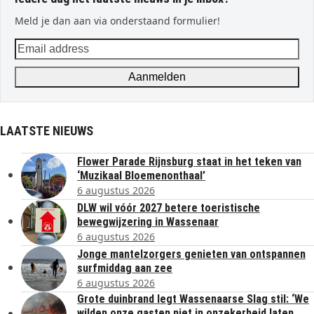
Meld je dan aan via onderstaand formulier!
Email
address
Aanmelden
LAATSTE NIEUWS
Flower Parade Rijnsburg staat in het teken van
‘Muzikaal Bloemenonthaal’
6 augustus 2026
DLW wil vóór 2027 betere toeristische
bewegwijzering in Wassenaar
6 augustus 2026
Jonge mantelzorgers genieten van ontspannen
surfmiddag aan zee
6 augustus 2026
Grote duinbrand legt Wassenaarse Slag stil: ‘We
wilden onze gasten niet in onzekerheid laten