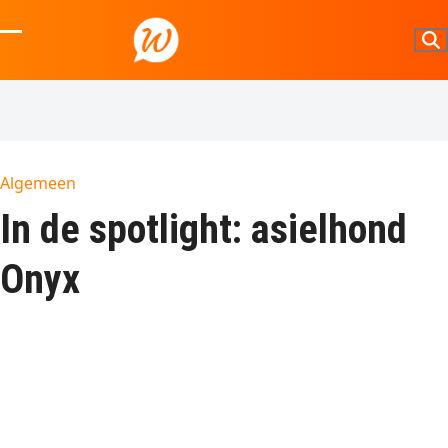
Skip
to
Open
Close
content
mobile
mobile
menu
menu
Algemeen
In de spotlight: asielhond
Onyx