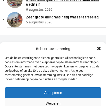
wachten’
6 augustus 2026
Zeer grote duinbrand nabij Wassenaarseslag
5 augustus 2026
Dagelijks het laatste nieuws in je e-mail?
Beheer toestemming
Om de beste ervaringen te bieden, gebruiken wij technologieën zoals
Vul
cookies om informatie over je apparaat op te slaan en/of te raadplegen.
hier
Door in te stemmen met deze technologieën kunnen wij gegevens zoals
je
surfgedrag of unieke ID's op deze site verwerken. Als je geen
toestemming geeft of uw toestemming intrekt, kan dit een nadelige
e-
invloed hebben op bepaalde functies en mogelijkheden.
Sign Up
mailadres
in
Accepteren
Weigeren