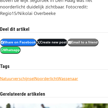
Boven de wijk Segbroek in Den Haag was het
noorderlicht duidelijk zichtbaar. Fotocredit:
Regio15/Nikolai Overbeeke
Deel dit artikel
Share on Facebook
Create new post
Email to a friend
Whatsapp
Tags
Natuurverschijnsel
Noorderlicht
Wassenaar
Gerelateerde artikelen