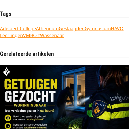
Tags
Adelbert College
Atheneum
Geslaagden
Gymnasium
HAVO
Leerlingen
VMBO-t
Wassenaar
Gerelateerde artikelen