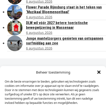
6 augustus 2026
Flower Parade Rijnsburg staat in het teken van
‘Muzikaal Bloemenonthaal’
6 augustus 2026
DLW wil vóór 2027 betere toeristische
bewegwijzering in Wassenaar
6 augustus 2026
Jonge mantelzorgers genieten van ontspannen
surfmiddag aan zee
6 augustus 2026
Dagelijks het laatste nieuws in je e-mail?
Beheer toestemming
Om de beste ervaringen te bieden, gebruiken wij technologieën zoals
Vul
cookies om informatie over je apparaat op te slaan en/of te raadplegen.
hier
Door in te stemmen met deze technologieën kunnen wij gegevens zoals
je
surfgedrag of unieke ID's op deze site verwerken. Als je geen
toestemming geeft of uw toestemming intrekt, kan dit een nadelige
e-
invloed hebben op bepaalde functies en mogelijkheden.
Sign Up
mailadres