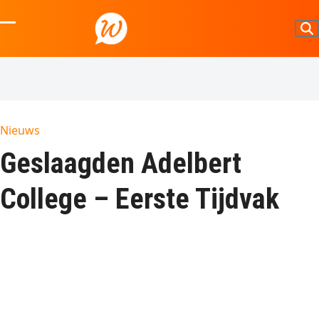
Skip
to
Open
Close
content
mobile
mobile
menu
menu
Nieuws
Geslaagden Adelbert
College – Eerste Tijdvak