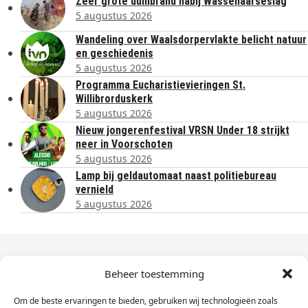
Zeer grote duinbrand nabij Wassenaarseslag
5 augustus 2026
Wandeling over Waalsdorpervlakte belicht natuur
en geschiedenis
5 augustus 2026
Programma Eucharistievieringen St.
Willibrorduskerk
5 augustus 2026
Nieuw jongerenfestival VRSN Under 18 strijkt
neer in Voorschoten
5 augustus 2026
Lamp bij geldautomaat naast politiebureau
vernield
5 augustus 2026
Dagelijks het laatste nieuws in je e-mail?
Beheer toestemming
Om de beste ervaringen te bieden, gebruiken wij technologieën zoals
Vul