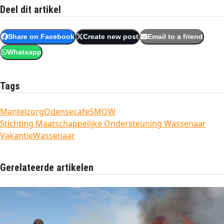
Deel dit artikel
Share on Facebook
Create new post
Email to a friend
Whatsapp
Tags
Mantelzorg
Odensecafe
SMOW
Stichting Maatschappelijke Ondersteuning Wassenaar
Vakantie
Wassenaar
Gerelateerde artikelen