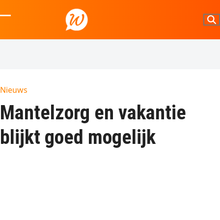
Skip
to
Open
Close
content
mobile
mobile
menu
menu
Nieuws
Mantelzorg en vakantie
blijkt goed mogelijk