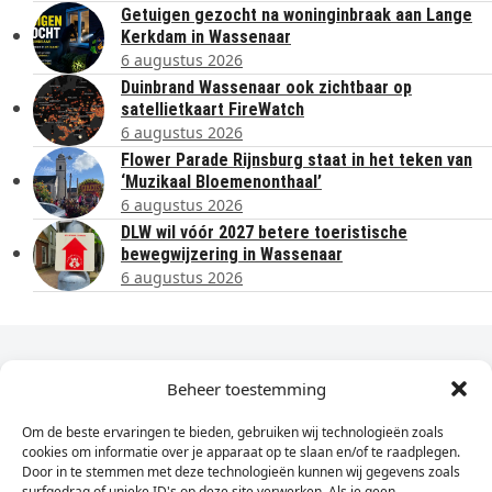
Getuigen gezocht na woninginbraak aan Lange
Kerkdam in Wassenaar
6 augustus 2026
Duinbrand Wassenaar ook zichtbaar op
satellietkaart FireWatch
6 augustus 2026
Flower Parade Rijnsburg staat in het teken van
‘Muzikaal Bloemenonthaal’
6 augustus 2026
DLW wil vóór 2027 betere toeristische
bewegwijzering in Wassenaar
6 augustus 2026
Dagelijks het laatste nieuws in je e-mail?
Beheer toestemming
Om de beste ervaringen te bieden, gebruiken wij technologieën zoals
Vul
cookies om informatie over je apparaat op te slaan en/of te raadplegen.
hier
Door in te stemmen met deze technologieën kunnen wij gegevens zoals
je
surfgedrag of unieke ID's op deze site verwerken. Als je geen