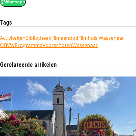
Whatsapp
Tags
Activiteiten
Bibliotheek
Filmaanbod
Filmhuis Wassenaar
OBVW
Programma
Voorschoten
Wassenaar
Gerelateerde artikelen