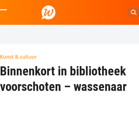
Skip
to
Open
Close
content
mobile
mobile
menu
menu
Kunst & cultuur
Binnenkort in bibliotheek
voorschoten – wassenaar