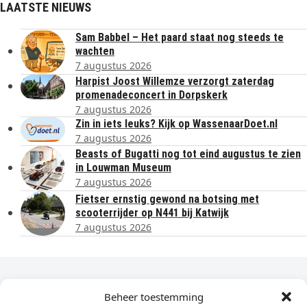
LAATSTE NIEUWS
Sam Babbel – Het paard staat nog steeds te
wachten
7 augustus 2026
Harpist Joost Willemze verzorgt zaterdag
promenadeconcert in Dorpskerk
7 augustus 2026
Zin in iets leuks? Kijk op WassenaarDoet.nl
7 augustus 2026
Beasts of Bugatti nog tot eind augustus te zien
in Louwman Museum
7 augustus 2026
Fietser ernstig gewond na botsing met
scooterrijder op N441 bij Katwijk
7 augustus 2026
Dagelijks het laatste nieuws in je e-mail?
Beheer toestemming