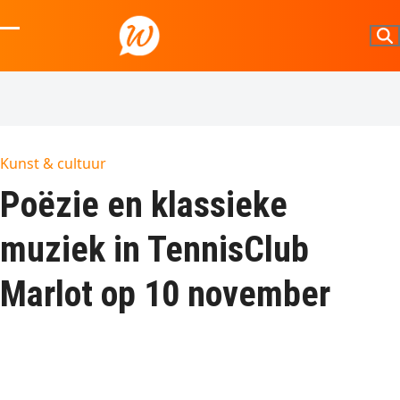
Skip
to
Open
Close
content
mobile
mobile
menu
menu
Kunst & cultuur
Poëzie en klassieke
muziek in TennisClub
Marlot op 10 november