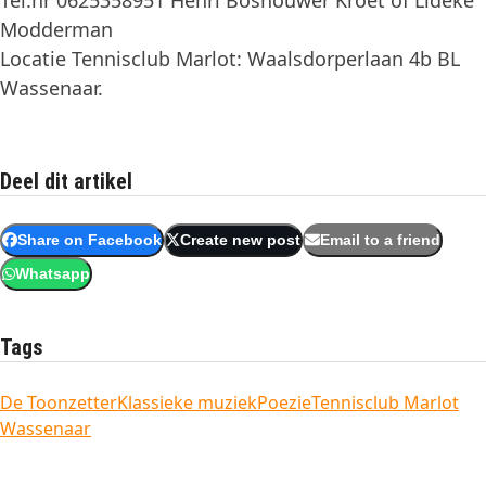
Modderman
Locatie Tennisclub Marlot: Waalsdorperlaan 4b BL
Wassenaar.
Deel dit artikel
Share on Facebook
Create new post
Email to a friend
Whatsapp
Tags
De Toonzetter
Klassieke muziek
Poezie
Tennisclub Marlot
Wassenaar