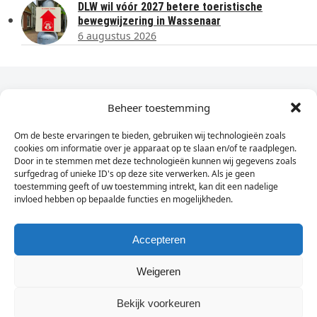
DLW wil vóór 2027 betere toeristische
bewegwijzering in Wassenaar
6 augustus 2026
Dagelijks het laatste nieuws in je e-mail?
Beheer toestemming
Om de beste ervaringen te bieden, gebruiken wij technologieën zoals
Vul
cookies om informatie over je apparaat op te slaan en/of te raadplegen.
hier
Door in te stemmen met deze technologieën kunnen wij gegevens zoals
je
surfgedrag of unieke ID's op deze site verwerken. Als je geen
toestemming geeft of uw toestemming intrekt, kan dit een nadelige
e-
invloed hebben op bepaalde functies en mogelijkheden.
Sign Up
mailadres
in
Accepteren
Weigeren
© Wassenaarders.nl 2026
Twitte
F
Bekijk voorkeuren