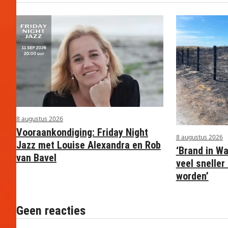
8 augustus 2026
Vooraankondiging: Friday Night
8 augustus 2026
Jazz met Louise Alexandra en Rob
‘Brand in W
van Bavel
veel snelle
worden’
Geen reacties