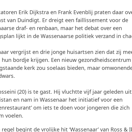
atoren Erik Dijkstra en Frank Evenblij praten daar ov
t van Duindigt. Er dreigt een faillissement voor de
arse draf- en renbaan, maar het debat over een
splan lijkt in de Wassenaarse politiek verzand in cha
ar vergrijst en drie jonge huisartsen zien dat zij me
 hun bordje krijgen. Een nieuw gezondheidscentrum
egstaande kerk zou soelaas bieden, maar omwonend
 dwars.
seini (20) is te gast. Hij vluchtte vijf jaar geleden uit
stan en nam in Wassenaar het initiatief voor een
enrestaurant’ om iets te doen voor jongeren die zich
m voelen.
 regel begint de vrolijke hit ‘Wassenaar’ van Ross & I