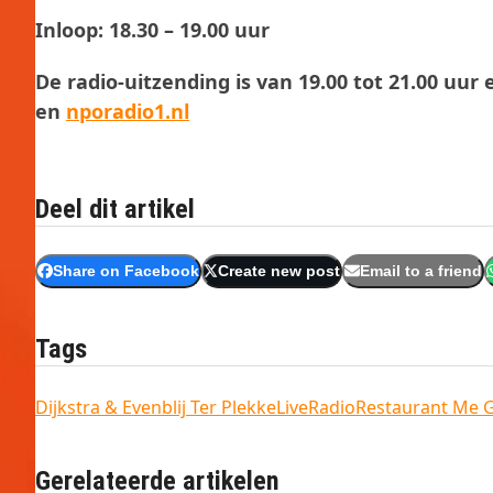
Inloop: 18.30 – 19.00 uur
De radio-uitzending is van 19.00 tot 21.00 uur
en
nporadio1.nl
Deel dit artikel
Share on Facebook
Create new post
Email to a friend
Tags
Dijkstra & Evenblij Ter Plekke
Live
Radio
Restaurant Me 
Gerelateerde artikelen