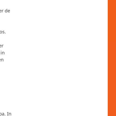
er de
os.
er
 in
en
ba. In