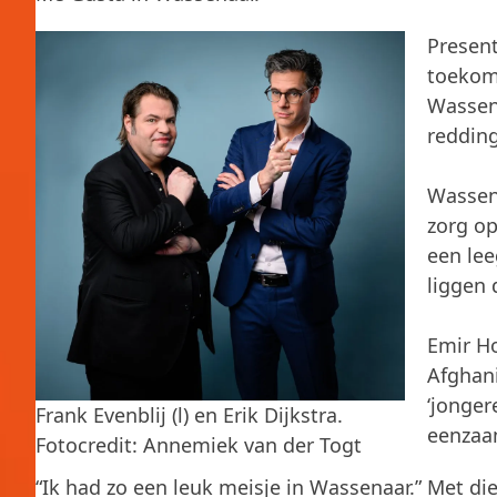
Present
toekoms
Wassena
redding
Wassena
zorg op
een le
liggen
Emir Hos
Afghani
‘jonger
Frank Evenblij (l) en Erik Dijkstra.
eenzaa
Fotocredit: Annemiek van der Togt
“Ik had zo een leuk meisje in Wassenaar.” Met die