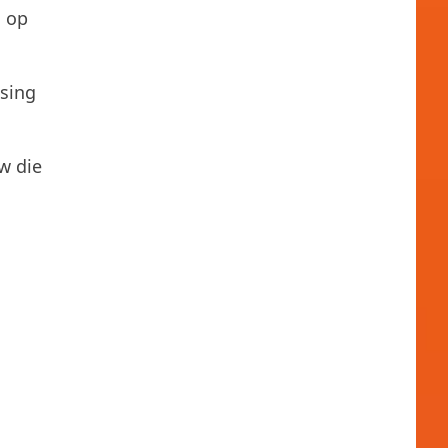
n op
ssing
w die