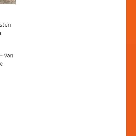
sten
m
– van
e