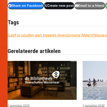
Share on Facebook
Create new post
Email to a friend
Tags
Geef je spullen een tweede leven
Groene Meent
Nieuw-
Gerelateerde artikelen
7 augustus 2026
7 augustus 2026