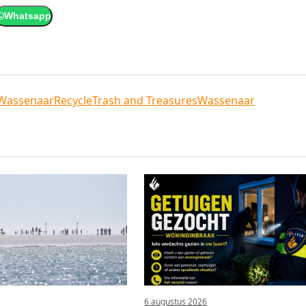
Whatsapp
Wassenaar
Recycle
Trash and Treasures
Wassenaar
6 augustus 2026