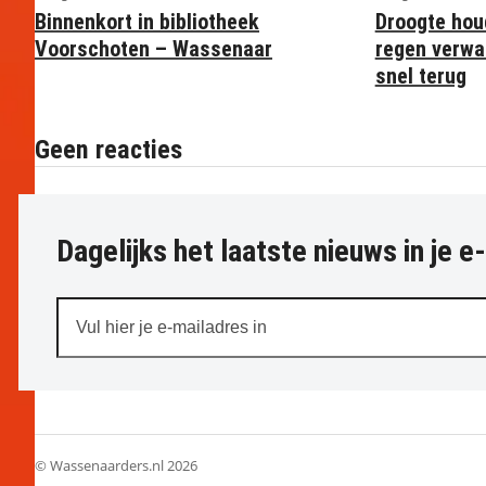
Binnenkort in bibliotheek
Droogte hou
Voorschoten – Wassenaar
regen verwa
snel terug
Geen reacties
Dagelijks het laatste nieuws in je e
Vul
hier
je
e-
mailadres
in
© Wassenaarders.nl 2026