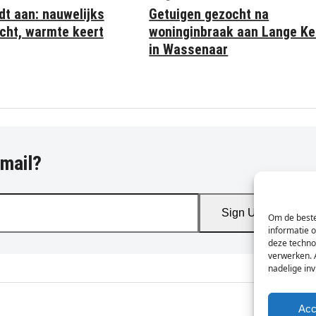
dt aan: nauwelijks
Getuigen gezocht na
cht, warmte keert
woninginbraak aan Lange K
in Wassenaar
-mail?
Sign Up
Om de beste
informatie 
deze techno
verwerken. 
nadelige in
Acc