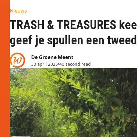
Nieuws
TRASH & TREASURES keert
geef je spullen een tweed
De Groene Meent
30 april 2025
•
40 second read