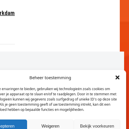
erkdam
Beheer toestemming
 ervaringen te bieden, gebruiken wij technologieën zoals cookies om
over je apparaat op te slaan en/of te raadplegen. Door in te stemmen met
logieën kunnen wij gegevens zoals surfgedrag of unieke ID's op deze site
Als je geen toestemming geeft of uw toestemming intrekt, kan dit een
vloed hebben op bepaalde functies en mogelijkheden.
Twitter
Faceb
epteren
Weigeren
Bekijk voorkeuren