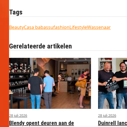
Tags
Beauty
Casa babassu
fashion
Lifestyle
Wassenaar
Gerelateerde artikelen
28 juli 2026
28 juli 2026
Blendy opent deuren aan de
Duinrell lan