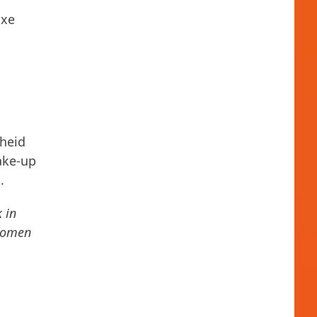
uxe
heid
ake-up
.
k in
komen