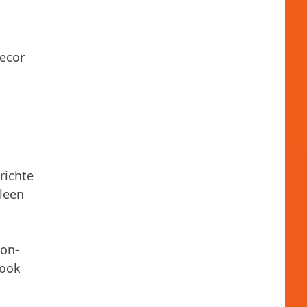
decor
u
richte
lleen
ion-
 ook