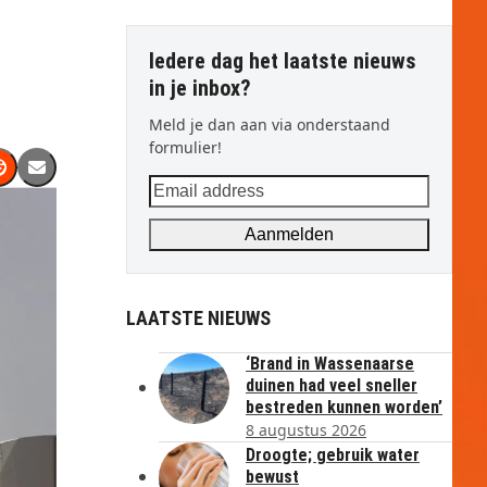
Iedere dag het laatste nieuws
in je inbox?
Meld je dan aan via onderstaand
formulier!
Email
address
Aanmelden
LAATSTE NIEUWS
‘Brand in Wassenaarse
duinen had veel sneller
bestreden kunnen worden’
8 augustus 2026
Droogte; gebruik water
bewust