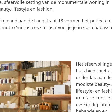
e, sfeervolle setting van de monumentale woning in
ty, lifestyle en fashion.
eke pand aan de Langstraat 13 vormen het perfecte 
otto ‘mi casa es su casa’ voel je je in Casa babass
Het sfeervol inge
huis biedt niet a
onderdak aan de
mooiste beauty-,
lifestyle- en fash
items. Je kunt je
deskundig laten
behandelen en