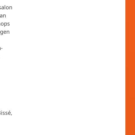
salon
aan
hops
igen
a-
t
issé,