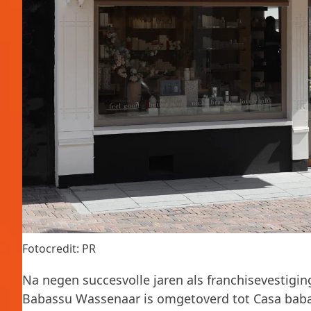
Fotocredit: PR
Na negen succesvolle jaren als franchisevestigin
Babassu Wassenaar is omgetoverd tot Casa baba