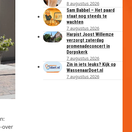
8 augustus 2026
Sam Babbel – Het paard
staat nog steeds te
wachten
7 augustus 2026
Harpist Joost Willemze
verzorgt zaterdag
promenadeconcert in
Dorpskerk
7 augustus 2026
Zin in iets leuks? Kijk op
WassenaarDoet.nl
7 augustus 2026
n:
-over