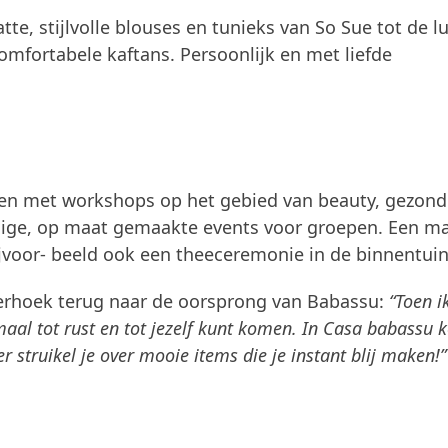
tte, stijlvolle blouses en tunieks van So Sue tot de l
omfortabele kaftans. Persoonlijk en met liefde
sen met workshops op het gebied van beauty, gezond
alige, op maat gemaakte events voor groepen. Een m
jvoor- beeld ook een theeceremonie in de binnentuin
ijerhoek terug naar de oorsprong van Babassu:
“Toen i
aal tot rust en tot jezelf kunt komen.
In Casa babassu 
r struikel je over mooie items die je instant blij maken!”