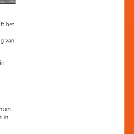
ft het
ng van
in
unten
t in