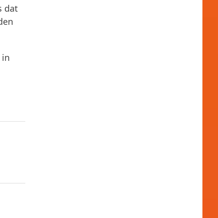
s dat
den
 in