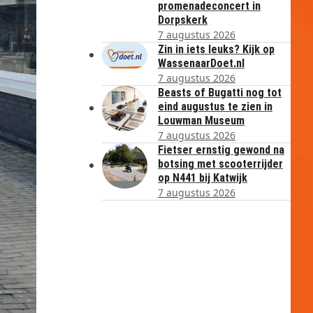
promenadeconcert in
Dorpskerk
7 augustus 2026
Zin in iets leuks? Kijk op
WassenaarDoet.nl
7 augustus 2026
Beasts of Bugatti nog tot
eind augustus te zien in
Louwman Museum
7 augustus 2026
Fietser ernstig gewond na
botsing met scooterrijder
op N441 bij Katwijk
7 augustus 2026