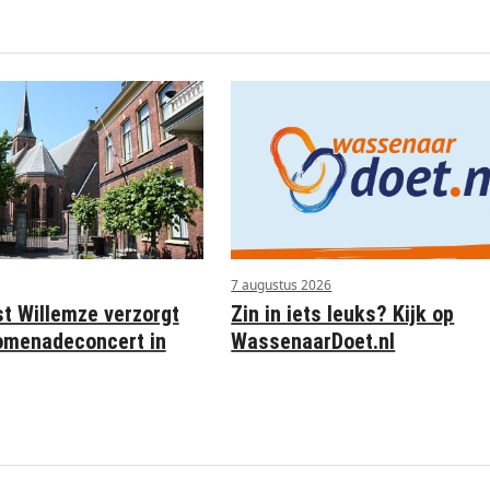
7 augustus 2026
st Willemze verzorgt
Zin in iets leuks? Kijk op
omenadeconcert in
WassenaarDoet.nl