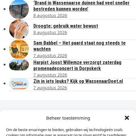
‘Brand in Wassenaarse duinen had veel sneller
bestreden kunnen worden’
8 augustus 2026
Droogte; gebruik water bewust
8 augustus 2026
Sam Babbel – Het paard staat nog steeds te
wachten
7 augustus 2026
Harpist Joost Willemze verzorgt zaterdag
promenadeconcert in Dorpskerk
7 augustus 2026
Zin in iets leuks? Kijk op WassenaarDoet.nl
7 augustus 2026
Dagelijks het laatste nieuws in je e-mail?
Beheer toestemming
Om de beste ervaringen te bieden, gebruiken wij technologieën zoals
Vul
cookies om informatie over je apparaat op te slaan en/of te raadplegen.