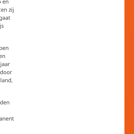
p en
en zij
 gaat
js
epen
den
jaar
 door
land,
nden
manent