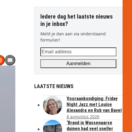
Iedere dag het laatste nieuws
in je inbox?
Meld je dan aan via onderstaand
formulier!
Email
address
Aanmelden
LAATSTE NIEUWS
Vooraankondiging: Friday
Night Jazz met Louise
Alexandra en Rob van Bavel
8 augustus 2026
‘Brand in Wassenaarse
duinen had veel sneller