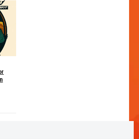
or
en