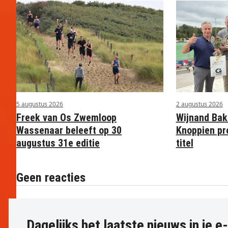
5 augustus 2026
2 augustus 2026
Freek van Os Zwemloop
Wijnand Bak
Wassenaar beleeft op 30
Knoppien pr
augustus 31e editie
titel
Geen reacties
Dagelijks het laatste nieuws in je e