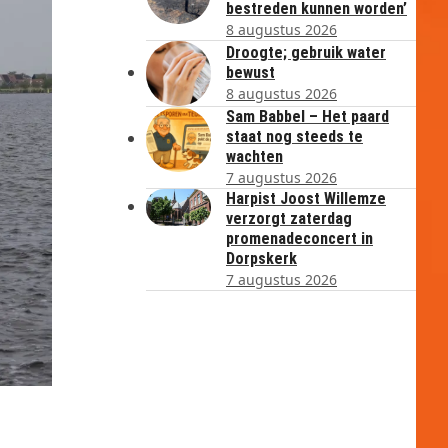
bestreden kunnen worden’
8 augustus 2026
Droogte; gebruik water
bewust
8 augustus 2026
Sam Babbel – Het paard
staat nog steeds te
wachten
7 augustus 2026
Harpist Joost Willemze
verzorgt zaterdag
promenadeconcert in
Dorpskerk
7 augustus 2026