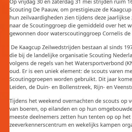
Op vrijdag 30 en zaterdag 31 mei strijden ruim
Scouting De Paauw, om prestigieuze de Kaagcup o
hun zeilvaardigheden zien tijdens deze jaarlijkse
naar de Scoutinggroep die gemiddeld over het we
gewonnen door waterscoutinggroep Cornelis de
De Kaagcup Zeilwedstrijden bestaan al sinds 1
die bij de landelijke organisatie Scouting Nede
volgens de regels van het Watersportverbond (K
oud. Er is een uniek element: de scouts varen met
Scoutinggroepen worden gebruikt. Dit jaar kom
Leiden, de Duin- en Bollenstreek, Rijn- en Veen
Tijdens het weekend overnachten de scouts op ve
van boeren, op eilanden en op hun omgebouwde 
meeste deelnemers zetten hun tenten op op het B
zeeverkennerscentrum en wekelijks kampen organ