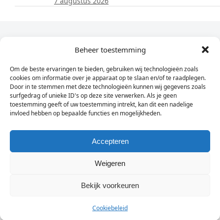
7 augustus 2026
Dagelijks het laatste nieuws in je e-mail?
Beheer toestemming
Om de beste ervaringen te bieden, gebruiken wij technologieën zoals
Vul
cookies om informatie over je apparaat op te slaan en/of te raadplegen.
hier
Door in te stemmen met deze technologieën kunnen wij gegevens zoals
je
surfgedrag of unieke ID's op deze site verwerken. Als je geen
toestemming geeft of uw toestemming intrekt, kan dit een nadelige
e-
invloed hebben op bepaalde functies en mogelijkheden.
Sign Up
mailadres
in
Accepteren
Weigeren
© Wassenaarders.nl 2026
Twitte
F
Bekijk voorkeuren
Cookiebeleid