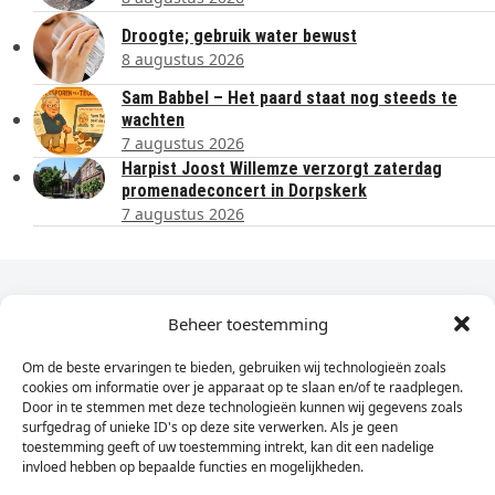
Droogte; gebruik water bewust
8 augustus 2026
Sam Babbel – Het paard staat nog steeds te
wachten
7 augustus 2026
Harpist Joost Willemze verzorgt zaterdag
promenadeconcert in Dorpskerk
7 augustus 2026
Dagelijks het laatste nieuws in je e-mail?
Beheer toestemming
Om de beste ervaringen te bieden, gebruiken wij technologieën zoals
Vul
cookies om informatie over je apparaat op te slaan en/of te raadplegen.
hier
Door in te stemmen met deze technologieën kunnen wij gegevens zoals
je
surfgedrag of unieke ID's op deze site verwerken. Als je geen
toestemming geeft of uw toestemming intrekt, kan dit een nadelige
e-
invloed hebben op bepaalde functies en mogelijkheden.
Sign Up
mailadres