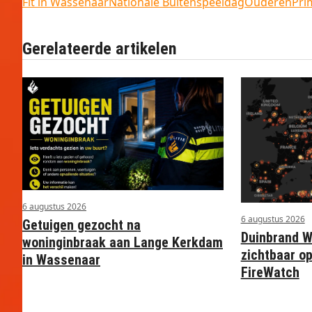
Fit in Wassenaar
Nationale Buitenspeeldag
Ouderen
Pri
Gerelateerde artikelen
6 augustus 2026
6 augustus 2026
Getuigen gezocht na
Duinbrand 
woninginbraak aan Lange Kerkdam
zichtbaar op
in Wassenaar
FireWatch