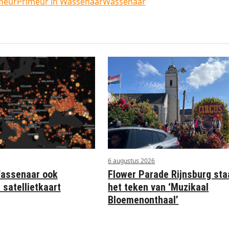
meur
Primeur in Wassenaar
Wassenaar
6 augustus 2026
Wassenaar ook
Flower Parade Rijnsburg sta
 satellietkaart
het teken van ‘Muzikaal
Bloemenonthaal’