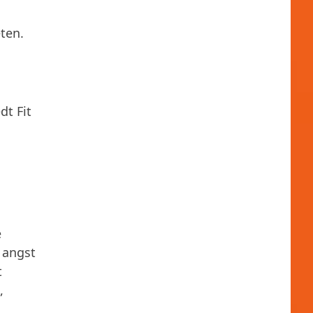
ten.
dt Fit
e
 angst
t
,