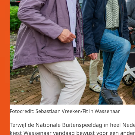
Fotocredit: Sebastiaan Vreeken/Fit in Wassenaar
Terwijl de Nationale Buitenspeeldag in heel Nede
kiest Wassenaar vandaag bewust voor een ander