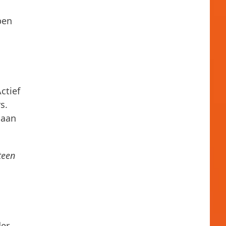
ben
ctief
s.
 aan
teen
der