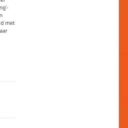
ng’-
en
eld met
naar