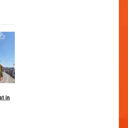
at in