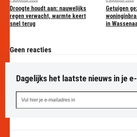
7 augustus 2026
6 augustus 2026
Droogte houdt aan: nauwelijks
Getuigen ge
regen verwacht, warmte keert
woninginbra
snel terug
in Wassena
Geen reacties
Dagelijks het laatste nieuws in je e
Vul
hier
je
e-
mailadres
in