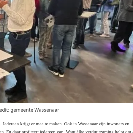
credit: gemeente Wassenaar
e. Iedereen krijgt er mee te maken. Ook in Wassenaar zijn inwoners en
. En daar profiteert iedereen van. Want élke verduurzaming helpt om