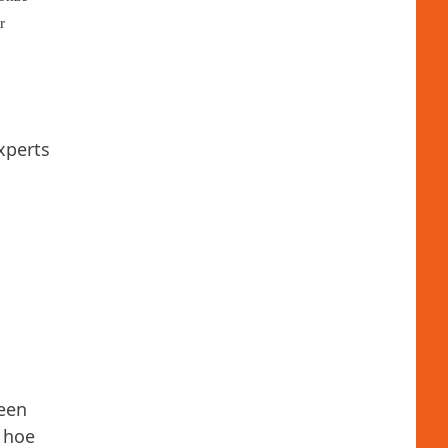
r
xperts
 een
r hoe