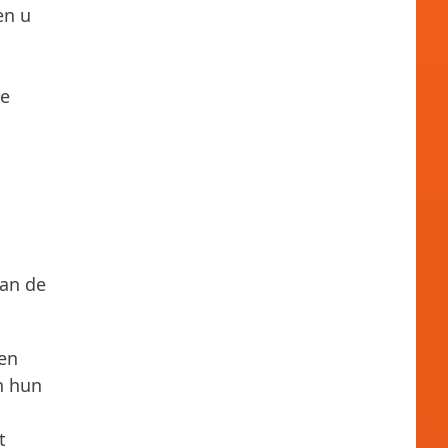
en u
se
aan de
ren
n hun
t