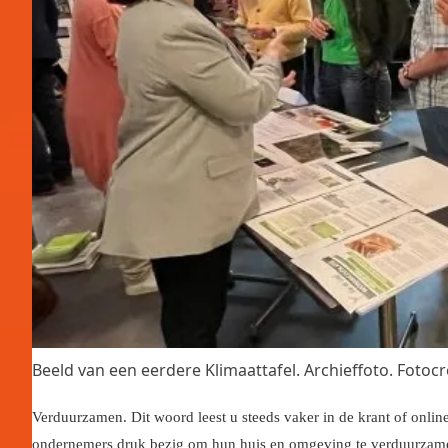
Beeld van een eerdere Klimaattafel. Archieffoto. Foto
Verduurzamen. Dit woord leest u steeds vaker in de krant of onlin
ondernemers druk bezig om hun huis en omgeving te verduurzamen