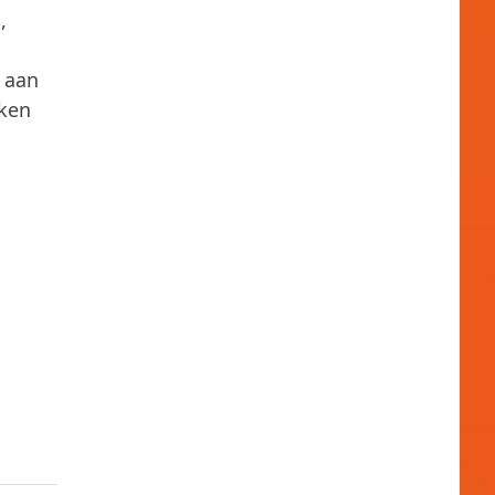
,
 aan
aken