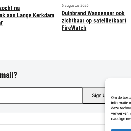
6 augustus 2026
zocht na
Duinbrand Wassenaar ook
ak aan Lange Kerkdam
zichtbaar op satellietkaart
ar
FireWatch
-mail?
Sign Up
Om de beste
informatie 
deze techno
verwerken. 
nadelige in