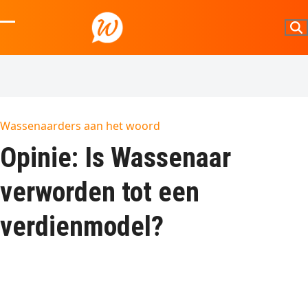
Skip
to
Open
Close
content
mobile
mobile
menu
menu
Wassenaarders aan het woord
Opinie: Is Wassenaar
verworden tot een
verdienmodel?