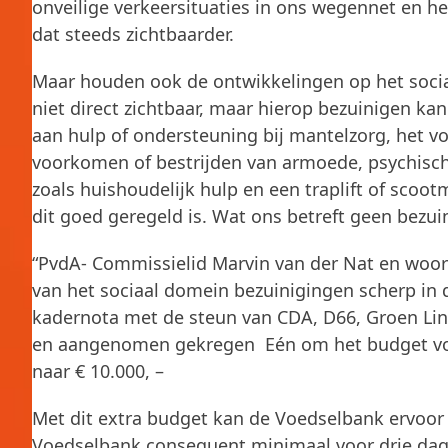
onveilige verkeersituaties in ons wegennet en 
dat steeds zichtbaarder.
Maar houden ook de ontwikkelingen op het sociaa
niet direct zichtbaar, maar hierop bezuinigen kan
aan hulp of ondersteuning bij mantelzorg, het 
voorkomen of bestrijden van armoede, psychisch
zoals huishoudelijk hulp en een traplift of scoot
dit goed geregeld is. Wat ons betreft geen bezu
“PvdA- Commissielid Marvin van der Nat en woor
van het sociaal domein bezuinigingen scherp in 
kadernota met de steun van CDA, D66, Groen L
en aangenomen gekregen Eén om het budget voor
naar € 10.000, –
Met dit extra budget kan de Voedselbank ervoor 
Voedselbank consequent minimaal voor drie dage