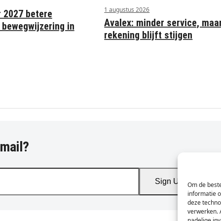
1 augustus 2026
r 2027 betere
Avalex: minder service, maa
 bewegwijzering in
rekening blijft stijgen
-mail?
Sign Up
Om de beste
informatie 
deze techno
verwerken. 
nadelige in