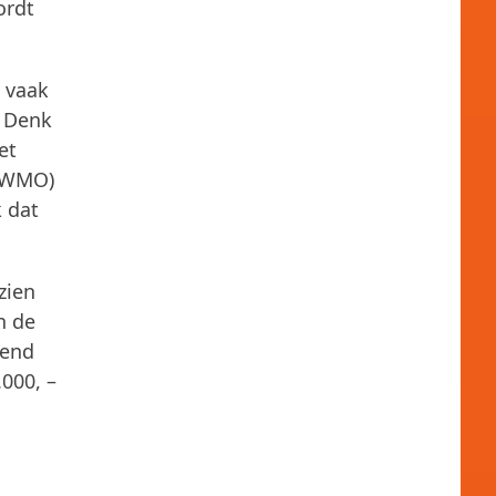
ordt
n vaak
. Denk
et
 (WMO)
k dat
zien
n de
iend
000, –