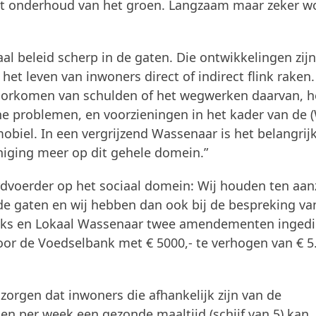
het onderhoud van het groen. Langzaam maar zeker w
l beleid scherp in de gaten. Die ontwikkelingen zij
 het leven van inwoners direct of indirect flink raken
voorkomen van schulden of het wegwerken daarvan, h
e problemen, en voorzieningen in het kader van de
mobiel. In een vergrijzend Wassenaar is het belangrij
iniging meer op dit gehele domein.”
dvoerder op het sociaal domein: Wij houden ten aan
de gaten en wij hebben dan ook bij de bespreking va
inks en Lokaal Wassenaar twee amendementen inged
 de Voedselbank met € 5000,- te verhogen van € 5.
zorgen dat inwoners die afhankelijk zijn van de
n per week een gezonde maaltijd (schijf van 5) kan