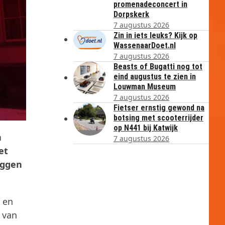
promenadeconcert in
Dorpskerk
7 augustus 2026
Zin in iets leuks? Kijk op
WassenaarDoet.nl
7 augustus 2026
Beasts of Bugatti nog tot
eind augustus te zien in
Louwman Museum
7 augustus 2026
Fietser ernstig gewond na
botsing met scooterrijder
op N441 bij Katwijk
a
7 augustus 2026
et
eggen
r en
 van