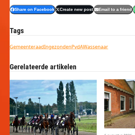
Share on Facebook
Create new post
Email to a friend
Tags
Gemeenteraad
Ingezonden
PvdA
Wassenaar
Gerelateerde artikelen