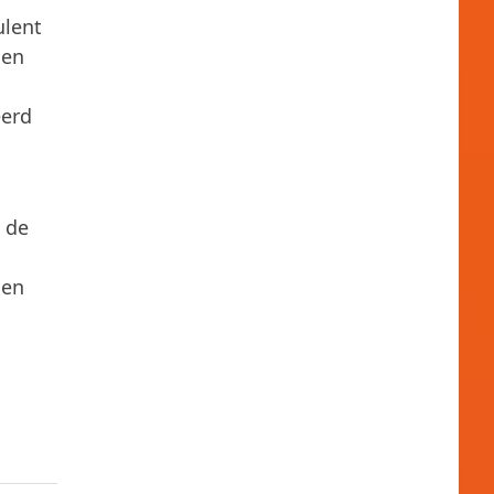
ulent
den
eerd
l de
 en