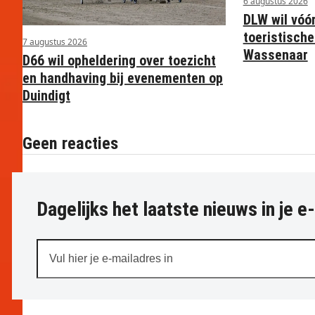
6 augustus 2026
DLW wil vóó
toeristische
7 augustus 2026
Wassenaar
D66 wil opheldering over toezicht
en handhaving bij evenementen op
Duindigt
Geen reacties
Dagelijks het laatste nieuws in je e
Vul
hier
je
e-
mailadres