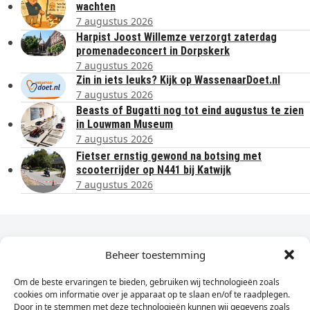
wachten
7 augustus 2026
Harpist Joost Willemze verzorgt zaterdag
promenadeconcert in Dorpskerk
7 augustus 2026
Zin in iets leuks? Kijk op WassenaarDoet.nl
7 augustus 2026
Beasts of Bugatti nog tot eind augustus te zien
in Louwman Museum
7 augustus 2026
Fietser ernstig gewond na botsing met
scooterrijder op N441 bij Katwijk
7 augustus 2026
Dagelijks het laatste nieuws in je e-mail?
Beheer toestemming
Om de beste ervaringen te bieden, gebruiken wij technologieën zoals
Vul
cookies om informatie over je apparaat op te slaan en/of te raadplegen.
hier
Door in te stemmen met deze technologieën kunnen wij gegevens zoals