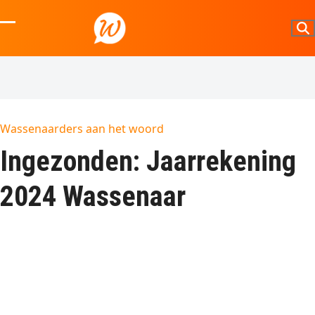
Skip
to
Open
Close
content
mobile
mobile
menu
menu
Wassenaarders aan het woord
Ingezonden: Jaarrekening
2024 Wassenaar