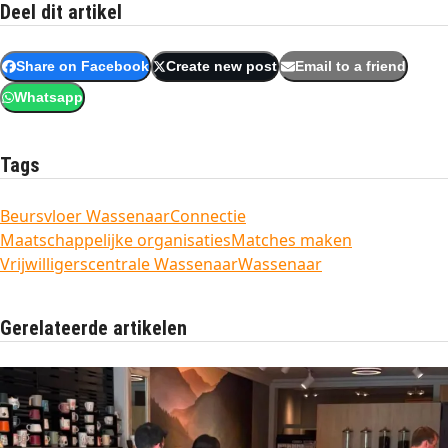
Deel dit artikel
Share on Facebook
Create new post
Email to a friend
Whatsapp
Tags
Beursvloer Wassenaar
Connectie
Maatschappelijke organisaties
Matches maken
Vrijwilligerscentrale Wassenaar
Wassenaar
Gerelateerde artikelen