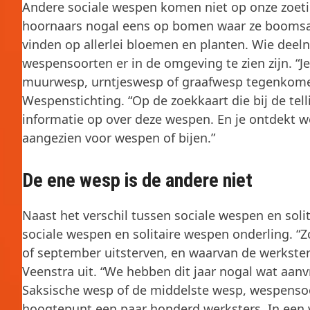
Andere sociale wespen komen niet op onze zoetigh
hoornaars nogal eens op bomen waar ze boomsapp
vinden op allerlei bloemen en planten. Wie dee
wespensoorten er in de omgeving te zien zijn. “
muurwesp, urntjeswesp of graafwesp tegenkome
Wespenstichting. “Op de zoekkaart die bij de tell
informatie op over deze wespen. En je ontdekt we
aangezien voor wespen of bijen.”
De ene wesp is de andere niet
Naast het verschil tussen sociale wespen en soli
sociale wespen en solitaire wespen onderling. “Z
of september uitsterven, en waarvan de werkster
Veenstra uit. “We hebben dit jaar nogal wat aan
Saksische wesp of de middelste wesp, wespensoo
hoogtepunt een paar honderd werksters. In een 