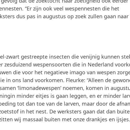
ls gevolg dat de zoektocht naar zoetigheid ook eerder
ennesten. “Er zijn ook veel wespennesten die het
rksters dus pas in augustus op zoek zullen gaan naar
-zwart gestreepte insecten die venijnig kunnen ste
veer zesduizend wespensoorten die in Nederland voor
uwen die voor het negatieve imago van wespen zorge
die in ons land voorkomen. Fleurke: “Alleen de gewon
 samen ‘limonadewespen’ noemen, komen in augustu
ingin minder eitjes is gaan leggen, en er minder lar
voeding tot dan toe van de larven, maar door de afn
zoetstof in het nest. De werksters gaan dat dan buit
zitten wij massaal buiten met onze drankjes en ijsjes.