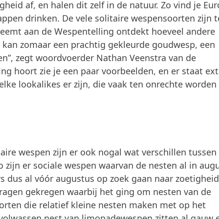
eid af, en halen dit zelf in de natuur. Zo vind je Eu
en drinken. De vele solitaire wespensoorten zijn t
lneemt aan de Wespentelling ontdekt hoeveel andere
Je kan zomaar een prachtig gekleurde goudwesp, een
n”, zegt woordvoerder Nathan Veenstra van de
ing hoort zie je een paar voorbeelden, en er staat ext
lke lookalikes er zijn, die vaak ten onrechte worden
taire wespen zijn er ook nogal wat verschillen tussen
o zijn er sociale wespen waarvan de nesten al in aug
s dus al vóór augustus op zoek gaan naar zoetigheid”
vragen gekregen waarbij het ging om nesten van de
rten die relatief kleine nesten maken met op het
volwassen nest van limonadewespen zitten al gauw 