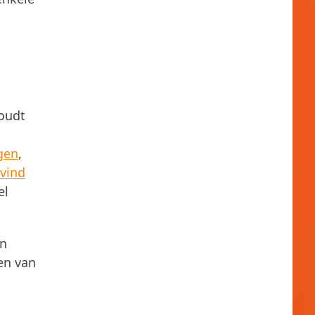
houdt
ngen
,
vind
el
en
ren van