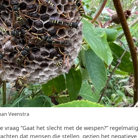
han Veenstra
e vraag “Gaat het slecht met de wespen?” regelmati
wachten dat mensen die stellen, gezien het negatieve