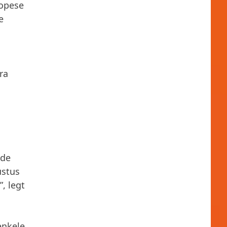
ropese
e
ra
 de
ustus
, legt
enkele