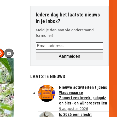
Iedere dag het laatste nieuws
in je inbox?
Meld je dan aan via onderstaand
formulier!
Email
address
Aanmelden
LAATSTE NIEUWS
Nieuwe activiteiten tijdens
Wassenaarse
Zomerfeestweek: pubquiz
en bier- en wijnproeverijen
9 augustus 2026
Is 2026 een slecht