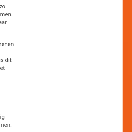
zo.
omen.
aar
chenen
s dit
et
ig
omen,