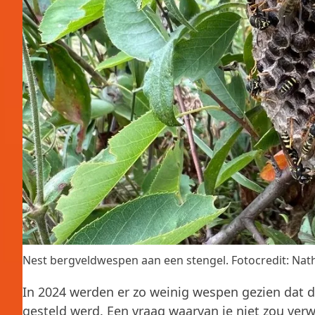
Nest bergveldwespen aan een stengel. Fotocredit: Nat
In 2024 werden er zo weinig wespen gezien dat d
gesteld werd. Een vraag waarvan je niet zou ver