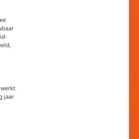
mee
wbaar
id-
eeld,
 werkt
g jaar