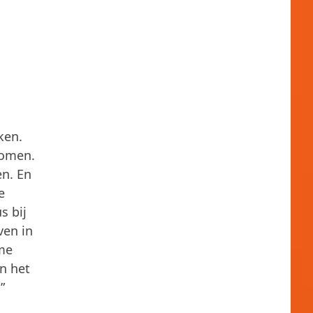
ken.
komen.
n. En
e
s bij
ven in
ame
en het
”